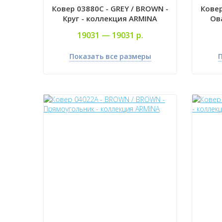
Ковер 03880C - GREY / BROWN -
Ковер
Круг - коллекция ARMINA
Ов
19031 —
19031 р.
Показать все размеры
П