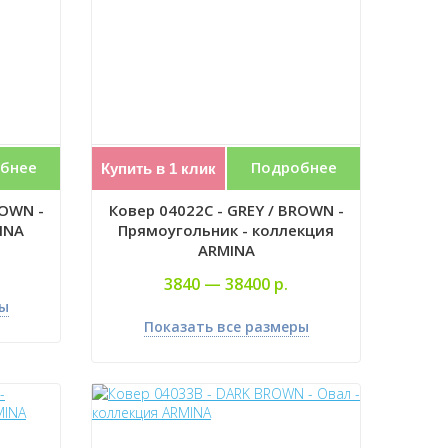
бнее
Подробнее
Купить в 1 клик
ROWN -
Ковер 04022C - GREY / BROWN -
INA
Прямоугольник - коллекция
ARMINA
3840 —
38400 р.
ры
Показать все размеры