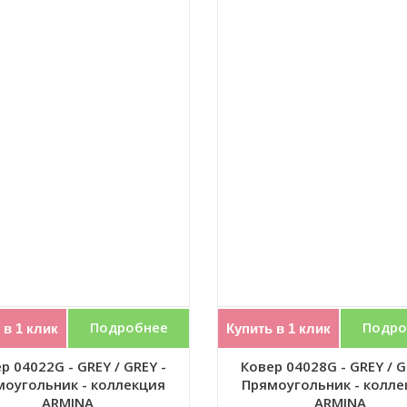
Подробнее
Подро
 в 1 клик
Купить в 1 клик
р 04022G - GREY / GREY -
Ковер 04028G - GREY / G
моугольник - коллекция
Прямоугольник - колле
ARMINA
ARMINA