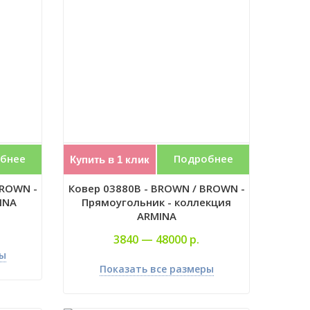
бнее
Подробнее
Купить в 1 клик
BROWN -
Ковер 03880B - BROWN / BROWN -
INA
Прямоугольник - коллекция
ARMINA
3840 —
48000 р.
ры
Показать все размеры