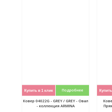
Подробнее
Купить в 1 клик
Купить
Ковер 04022G - GREY / GREY - Овал
Кове
- коллекция ARMINA
Пря