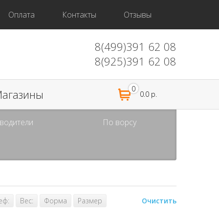
Оплата
Контакты
Отзывы
8(499)391 62 08
8(925)391 62 08
0
агазины
0.0 р.
водители
По ворсу
еф:
Вес:
Форма
Размер
Очистить