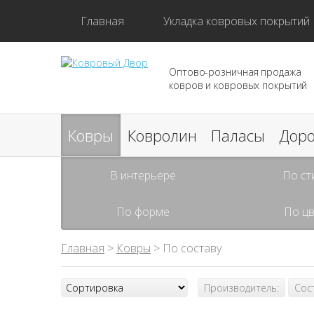
Главная
Укладка ковровых покрытий
Оптово-розничная продажа
ковров и ковровых покрытий
Ковры
Ковролин
Паласы
Дор
В интерьере
По ст
По форме
По цв
Главная
>
Ковры
> По составу
Производитель:
Сос