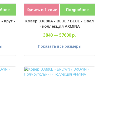
бнее
Подробнее
Купить в 1 клик
- Круг -
Ковер 03880A - BLUE / BLUE - Овал
- коллекция ARMINA
3840 —
57600 р.
ры
Показать все размеры