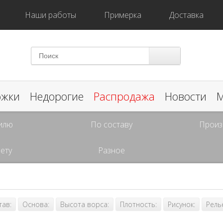
Наши работы
Примерка
Доставка
ожки
Недорогие
Распродажа
Новости
М
илю
По составу
Произ
ету
Разное
тав:
Основа:
Высота ворса:
Плотность:
Рисунок:
Рель