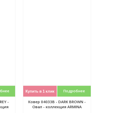
бнее
Подробнее
Купить в 1 клик
REY -
Ковер 04033B - DARK BROWN -
кция
Овал - коллекция ARMINA