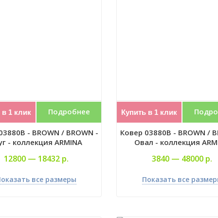
Подробнее
Подро
 в 1 клик
Купить в 1 клик
03880B - BROWN / BROWN -
Ковер 03880B - BROWN / 
уг - коллекция ARMINA
Овал - коллекция ARM
12800 —
18432 р.
3840 —
48000 р.
оказать все размеры
Показать все разме