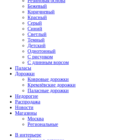
Резиновая основа
Бежевый
Коричневый
Красный
Серый
Синий
Светлый
Темный
Детский
Однотонный
С рисунком
С длинным ворсом
Паласы
Дорожки
Ковровые дорожки
Кремлёвские дорожки
Паласные дорожки
Недорогие
Распродажа
Новости
Магазины
Москва
Региональные
В интерьере