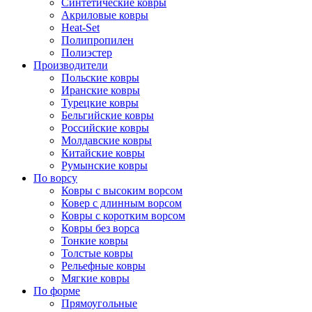
Синтетические ковры
Акриловые ковры
Heat-Set
Полипропилен
Полиэстер
Производители
Польские ковры
Иранские ковры
Турецкие ковры
Бельгийские ковры
Российские ковры
Молдавские ковры
Китайские ковры
Румынские ковры
По ворсу
Ковры с высоким ворсом
Ковер с длинным ворсом
Ковры с коротким ворсом
Ковры без ворса
Тонкие ковры
Толстые ковры
Рельефные ковры
Мягкие ковры
По форме
Прямоугольные