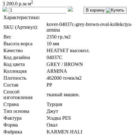
2
3 200.0 р.
за м
В корзину
Характеристики:
kover-04037c-grey-brown-oval-kollekciya-
SKU (Артикул):
armina
Вес
2350 гр./м2
Высота ворса
10 мм
Качество
HEATSET высокпл.
Код дизайна
04037C
Код цвета
GREY / BROWN
Коллекция
ARMINA
Плотность
462000 точек/м2
Состав
PP
Способ
тканый машин.
изготовления
Страна
Турция
Тип основы
Джут
Фактура
Усадка PES
Форма
Овал
Фабрика
KARMEN HALI