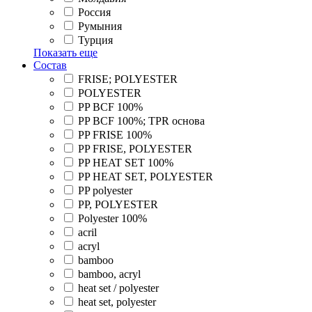
Россия
Румыния
Турция
Показать еще
Состав
FRISE; POLYESTER
POLYESTER
PP BCF 100%
PP BCF 100%; TPR основа
PP FRISE 100%
PP FRISE, POLYESTER
PP HEAT SET 100%
PP HEAT SET, POLYESTER
PP polyester
PP, POLYESTER
Polyester 100%
acril
acryl
bamboo
bamboo, acryl
heat set / polyester
heat set, polyester