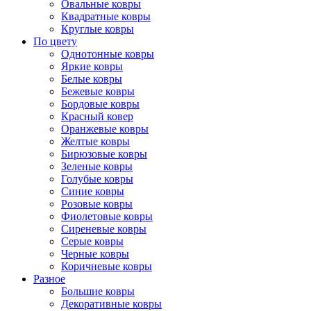
Овальные ковры
Квадратные ковры
Круглые ковры
По цвету
Однотонные ковры
Яркие ковры
Белые ковры
Бежевые ковры
Бордовые ковры
Красный ковер
Оранжевые ковры
Желтые ковры
Бирюзовые ковры
Зеленые ковры
Голубые ковры
Синие ковры
Розовые ковры
Фиолетовые ковры
Сиреневые ковры
Серые ковры
Черные ковры
Коричневые ковры
Разное
Большие ковры
Декоративные ковры