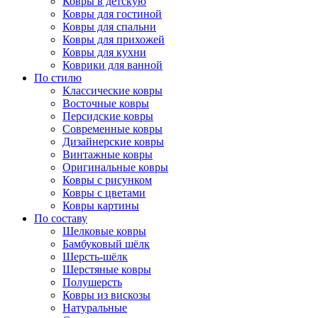
Ковры в детскую
Ковры для гостиной
Ковры для спальни
Ковры для прихожей
Ковры для кухни
Коврики для ванной
По стилю
Классические ковры
Восточные ковры
Персидские ковры
Современные ковры
Дизайнерские ковры
Винтажные ковры
Оригинальные ковры
Ковры с рисунком
Ковры с цветами
Ковры картины
По составу
Шелковые ковры
Бамбуковый шёлк
Шерсть-шёлк
Шерстяные ковры
Полушерсть
Ковры из вискозы
Натуральные