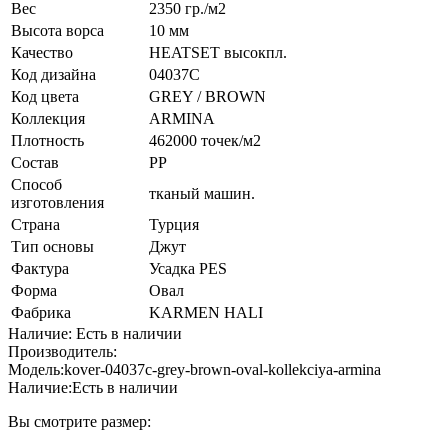
Вес
2350 гр./м2
Высота ворса
10 мм
Качество
HEATSET высокпл.
Код дизайна
04037C
Код цвета
GREY / BROWN
Коллекция
ARMINA
Плотность
462000 точек/м2
Состав
PP
Способ
тканый машин.
изготовления
Страна
Турция
Тип основы
Джут
Фактура
Усадка PES
Форма
Овал
Фабрика
KARMEN HALI
Наличие: Есть в наличии
Производитель:
Модель:
kover-04037c-grey-brown-oval-kollekciya-armina
Наличие:
Есть в наличии
Вы смотрите размер: