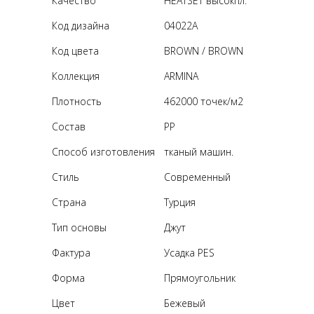
Качество
HEATSET высокпл.
Код дизайна
04022A
Код цвета
BROWN / BROWN
Коллекция
ARMINA
Плотность
462000 точек/м2
Состав
PP
Способ изготовления
тканый машин.
Стиль
Современный
Страна
Турция
Тип основы
Джут
Фактура
Усадка PES
Форма
Прямоугольник
Цвет
Бежевый