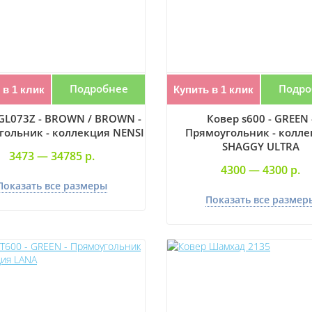
Подробнее
Подро
 в 1 клик
Купить в 1 клик
GL073Z - BROWN / BROWN -
Ковер s600 - GREEN 
гольник - коллекция NENSI
Прямоугольник - колле
SHAGGY ULTRA
3473 —
34785 р.
4300 —
4300 р.
Показать все размеры
Показать все размер