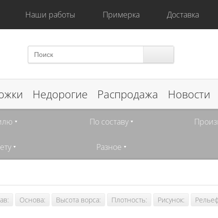
Наши работы
Примерка
Доставка
ожки
Недорогие
Распродажа
Новости
илю
По составу
Произ
ету
Разное
ав:
Основа:
Высота ворса:
Плотность:
Рисунок:
Рельеф