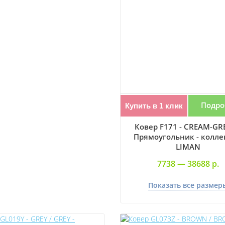
Подро
Купить в 1 клик
Ковер F171 - CREAM-GRE
Прямоугольник - колле
LIMAN
7738 —
38688 р.
Показать все размер