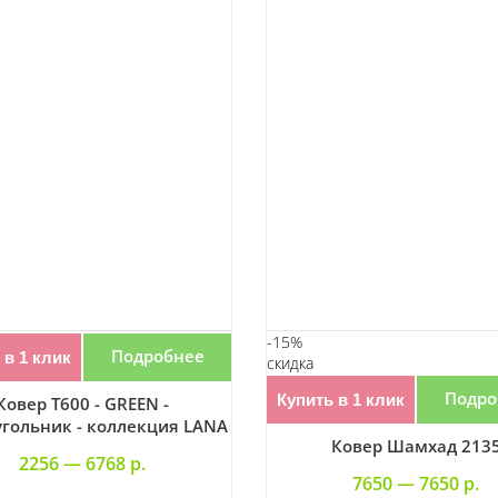
-15%
Подробнее
 в 1 клик
скидка
Подро
Купить в 1 клик
Ковер T600 - GREEN -
гольник - коллекция LANA
Ковер Шамхад 213
2256 —
6768 р.
7650 —
7650 р.