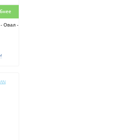
бнее
- Овал -
ы