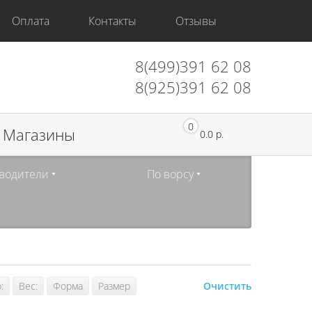
Оплата
Контакты
Отзывы
8(499)391 62 08
8(925)391 62 08
0
Магазины
0.0 р.
водители
По ворсу
:
Вес:
Форма
Размер
Очистить