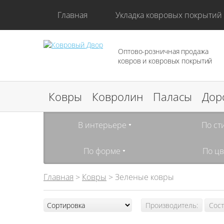
Главная
Укладка ковровых покрытий
Оптово-розничная продажа
ковров и ковровых покрытий
Ковры
Ковролин
Паласы
Дор
В интерьере
По ст
По форме
По цв
Главная
>
Ковры
> Зеленые ковры
Производитель:
Сост