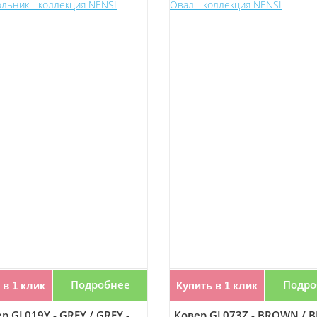
Подробнее
Подро
 в 1 клик
Купить в 1 клик
р GL019Y - GREY / GREY -
Ковер GL073Z - BROWN / 