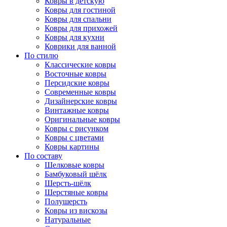
Ковры в детскую
Ковры для гостиной
Ковры для спальни
Ковры для прихожей
Ковры для кухни
Коврики для ванной
По стилю
Классические ковры
Восточные ковры
Персидские ковры
Современные ковры
Дизайнерские ковры
Винтажные ковры
Оригинальные ковры
Ковры с рисунком
Ковры с цветами
Ковры картины
По составу
Шелковые ковры
Бамбуковый шёлк
Шерсть-шёлк
Шерстяные ковры
Полушерсть
Ковры из вискозы
Натуральные