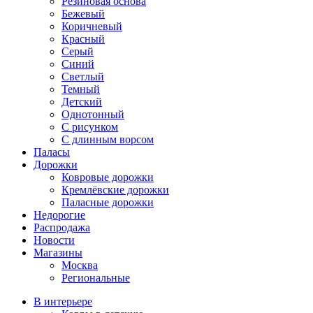
Резиновая основа
Бежевый
Коричневый
Красный
Серый
Синий
Светлый
Темный
Детский
Однотонный
С рисунком
С длинным ворсом
Паласы
Дорожки
Ковровые дорожки
Кремлёвские дорожки
Паласные дорожки
Недорогие
Распродажа
Новости
Магазины
Москва
Региональные
В интерьере