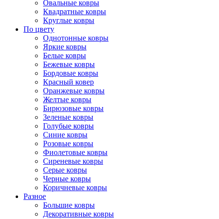
Овальные ковры
Квадратные ковры
Круглые ковры
По цвету
Однотонные ковры
Яркие ковры
Белые ковры
Бежевые ковры
Бордовые ковры
Красный ковер
Оранжевые ковры
Желтые ковры
Бирюзовые ковры
Зеленые ковры
Голубые ковры
Синие ковры
Розовые ковры
Фиолетовые ковры
Сиреневые ковры
Серые ковры
Черные ковры
Коричневые ковры
Разное
Большие ковры
Декоративные ковры