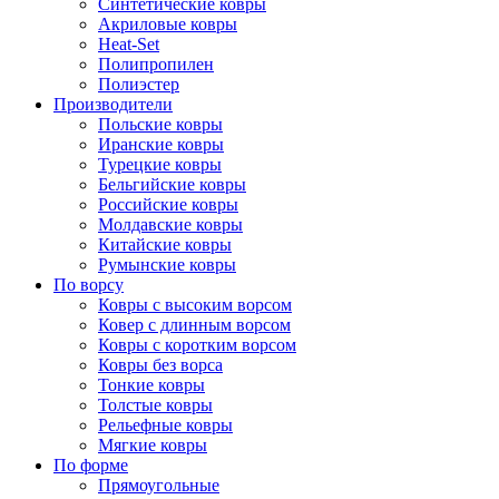
Синтетические ковры
Акриловые ковры
Heat-Set
Полипропилен
Полиэстер
Производители
Польские ковры
Иранские ковры
Турецкие ковры
Бельгийские ковры
Российские ковры
Молдавские ковры
Китайские ковры
Румынские ковры
По ворсу
Ковры с высоким ворсом
Ковер с длинным ворсом
Ковры с коротким ворсом
Ковры без ворса
Тонкие ковры
Толстые ковры
Рельефные ковры
Мягкие ковры
По форме
Прямоугольные