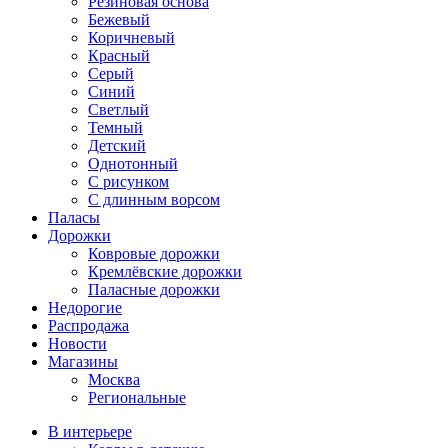
Резиновая основа
Бежевый
Коричневый
Красный
Серый
Синий
Светлый
Темный
Детский
Однотонный
С рисунком
С длинным ворсом
Паласы
Дорожки
Ковровые дорожки
Кремлёвские дорожки
Паласные дорожки
Недорогие
Распродажа
Новости
Магазины
Москва
Региональные
В интерьере