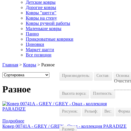
Детские ковры
Дорогие ковры
Ковры "шегги"
Ковры на стену
Ковры ручной работы
Маленькие ковры
Панно
Прикроватные коврики
Циновки
Маркет шагги
Все позиции
Главная
>
Ковры
> Разное
Производитель:
Состав:
Основа:
Очистит
Разное
Высота ворса:
Плотность:
Рисунок:
Рельеф:
Вес:
Форма
Купить в 1 клик
Подробнее
Ковер 00741A - GREY / GREY - Овал - коллекция PARADIZE
Размер