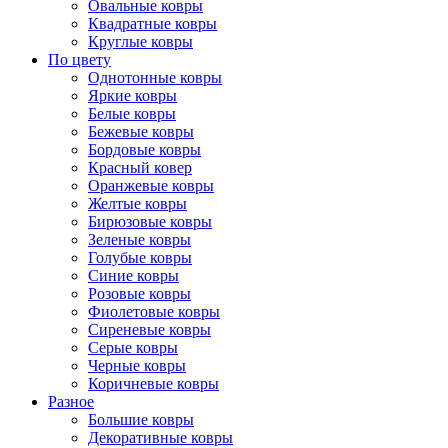
Овальные ковры
Квадратные ковры
Круглые ковры
По цвету
Однотонные ковры
Яркие ковры
Белые ковры
Бежевые ковры
Бордовые ковры
Красный ковер
Оранжевые ковры
Желтые ковры
Бирюзовые ковры
Зеленые ковры
Голубые ковры
Синие ковры
Розовые ковры
Фиолетовые ковры
Сиреневые ковры
Серые ковры
Черные ковры
Коричневые ковры
Разное
Большие ковры
Декоративные ковры