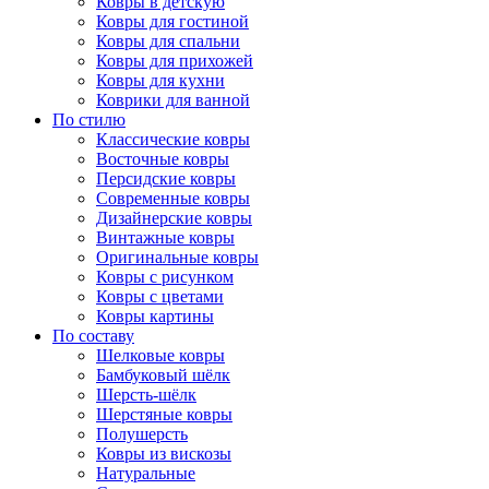
Ковры в детскую
Ковры для гостиной
Ковры для спальни
Ковры для прихожей
Ковры для кухни
Коврики для ванной
По стилю
Классические ковры
Восточные ковры
Персидские ковры
Современные ковры
Дизайнерские ковры
Винтажные ковры
Оригинальные ковры
Ковры с рисунком
Ковры с цветами
Ковры картины
По составу
Шелковые ковры
Бамбуковый шёлк
Шерсть-шёлк
Шерстяные ковры
Полушерсть
Ковры из вискозы
Натуральные