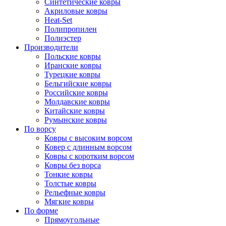
Синтетические ковры
Акриловые ковры
Heat-Set
Полипропилен
Полиэстер
Производители
Польские ковры
Иранские ковры
Турецкие ковры
Бельгийские ковры
Российские ковры
Молдавские ковры
Китайские ковры
Румынские ковры
По ворсу
Ковры с высоким ворсом
Ковер с длинным ворсом
Ковры с коротким ворсом
Ковры без ворса
Тонкие ковры
Толстые ковры
Рельефные ковры
Мягкие ковры
По форме
Прямоугольные