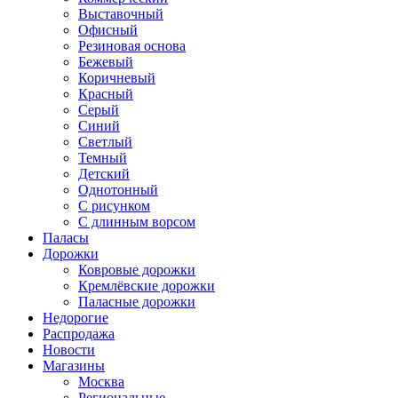
Выставочный
Офисный
Резиновая основа
Бежевый
Коричневый
Красный
Серый
Синий
Светлый
Темный
Детский
Однотонный
С рисунком
С длинным ворсом
Паласы
Дорожки
Ковровые дорожки
Кремлёвские дорожки
Паласные дорожки
Недорогие
Распродажа
Новости
Магазины
Москва
Региональные