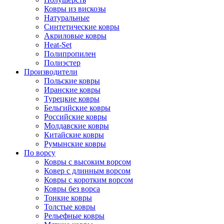
Ковры из вискозы
Натуральные
Синтетические ковры
Акриловые ковры
Heat-Set
Полипропилен
Полиэстер
Производители
Польские ковры
Иранские ковры
Турецкие ковры
Бельгийские ковры
Российские ковры
Молдавские ковры
Китайские ковры
Румынские ковры
По ворсу
Ковры с высоким ворсом
Ковер с длинным ворсом
Ковры с коротким ворсом
Ковры без ворса
Тонкие ковры
Толстые ковры
Рельефные ковры