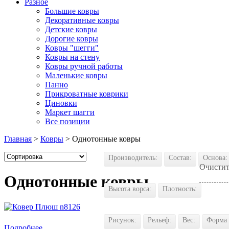
Разное
Большие ковры
Декоративные ковры
Детские ковры
Дорогие ковры
Ковры "шегги"
Ковры на стену
Ковры ручной работы
Маленькие ковры
Панно
Прикроватные коврики
Циновки
Маркет шагги
Все позиции
Главная
>
Ковры
> Однотонные ковры
Производитель:
Состав:
Основа:
Очистит
Однотонные ковры.
Высота ворса:
Плотность:
Купить в 1 клик
Рисунок:
Рельеф:
Вес:
Форма
Подробнее