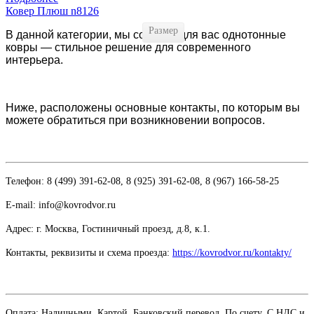
Ковер Плюш n8126
Размер
В данной категории, мы собрали для вас однотонные
ковры — стильное решение для современного
интерьера.
Ниже, расположены основные контакты, по которым вы
можете обратиться при возникновении вопросов.
Телефон: 8 (499) 391-62-08, 8 (925) 391-62-08, 8 (967) 166-58-25
E-mail: info@kovrodvor.ru
Адрес: г. Москва, Гостиничный проезд,
д.8, к.1.
Контакты, реквизиты и схема проезда:
https://kovrodvor.ru/kontakty/
Оплата: Наличными. Картой. Банковский перевод. По счету. С НДС и