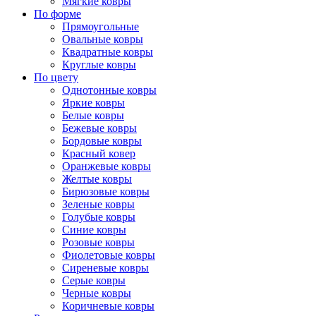
Мягкие ковры
По форме
Прямоугольные
Овальные ковры
Квадратные ковры
Круглые ковры
По цвету
Однотонные ковры
Яркие ковры
Белые ковры
Бежевые ковры
Бордовые ковры
Красный ковер
Оранжевые ковры
Желтые ковры
Бирюзовые ковры
Зеленые ковры
Голубые ковры
Синие ковры
Розовые ковры
Фиолетовые ковры
Сиреневые ковры
Серые ковры
Черные ковры
Коричневые ковры