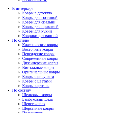
В интерьере
Ковры в детскую
Ковры для гостиной
Ковры для спальни
Ковры для прихожей
Ковры для кухни
Коврики для ванной
По стилю
Классические ковры
Восточные ковры
Персидские ковры
Современные ковры
Дизайнерские ковры
Винтажные ковры
Оригинальные ковры
Ковры с рисунком
Ковры с цветами
Ковры картины
По составу
Шелковые ковры
Бамбуковый шёлк
Шерсть-шёлк
Шерстяные ковры
Полушерсть