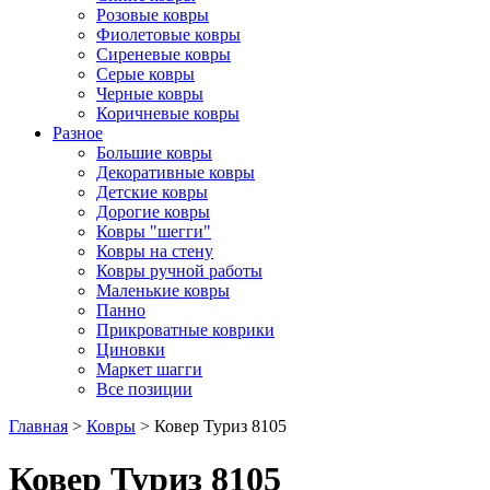
Розовые ковры
Фиолетовые ковры
Сиреневые ковры
Серые ковры
Черные ковры
Коричневые ковры
Разное
Большие ковры
Декоративные ковры
Детские ковры
Дорогие ковры
Ковры "шегги"
Ковры на стену
Ковры ручной работы
Маленькие ковры
Панно
Прикроватные коврики
Циновки
Маркет шагги
Все позиции
Главная
>
Ковры
> Ковер Туриз 8105
Ковер Туриз 8105