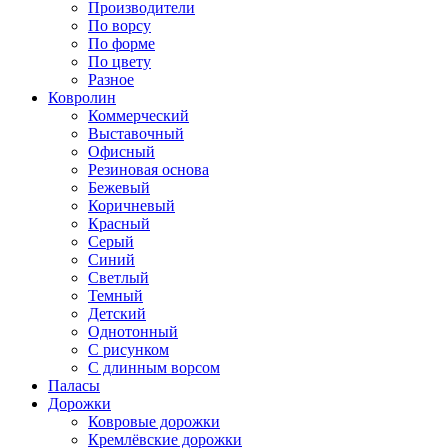
Производители
По ворсу
По форме
По цвету
Разное
Ковролин
Коммерческий
Выставочный
Офисный
Резиновая основа
Бежевый
Коричневый
Красный
Серый
Синий
Светлый
Темный
Детский
Однотонный
С рисунком
С длинным ворсом
Паласы
Дорожки
Ковровые дорожки
Кремлёвские дорожки