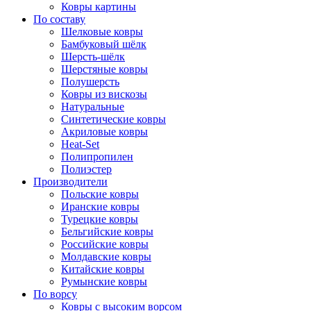
Ковры картины
По составу
Шелковые ковры
Бамбуковый шёлк
Шерсть-шёлк
Шерстяные ковры
Полушерсть
Ковры из вискозы
Натуральные
Синтетические ковры
Акриловые ковры
Heat-Set
Полипропилен
Полиэстер
Производители
Польские ковры
Иранские ковры
Турецкие ковры
Бельгийские ковры
Российские ковры
Молдавские ковры
Китайские ковры
Румынские ковры
По ворсу
Ковры с высоким ворсом