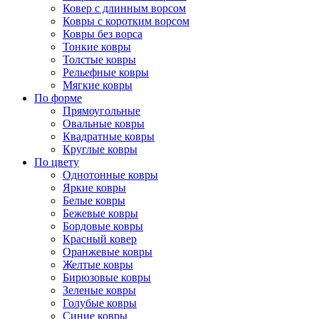
Ковер с длинным ворсом
Ковры с коротким ворсом
Ковры без ворса
Тонкие ковры
Толстые ковры
Рельефные ковры
Мягкие ковры
По форме
Прямоугольные
Овальные ковры
Квадратные ковры
Круглые ковры
По цвету
Однотонные ковры
Яркие ковры
Белые ковры
Бежевые ковры
Бордовые ковры
Красный ковер
Оранжевые ковры
Желтые ковры
Бирюзовые ковры
Зеленые ковры
Голубые ковры
Синие ковры