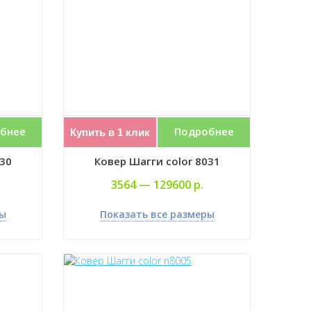
бнее
Подробнее
Купить в 1 клик
030
Ковер Шагги color 8031
3564 —
129600 р.
ры
Показать все размеры