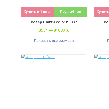
Подробнее
Купить в 1 клик
Купить
Ковер Шагги color n8007
Ко
3564 —
81000 р.
Показать все размеры
П