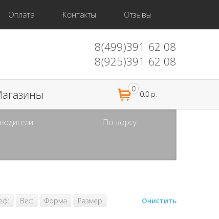
Оплата
Контакты
Отзывы
8(499)391 62 08
8(925)391 62 08
0
агазины
0.0 р.
водители
По ворсу
еф:
Вес:
Форма
Размер
Очистить