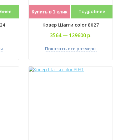
бнее
Подробнее
Купить в 1 клик
024
Ковер Шагги color 8027
3564 —
129600 р.
ры
Показать все размеры