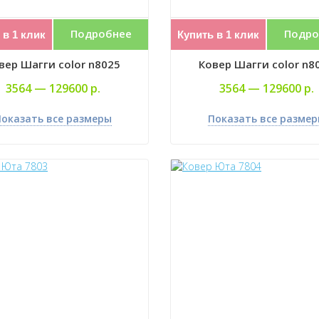
Подробнее
Подро
 в 1 клик
Купить в 1 клик
вер Шагги color n8025
Ковер Шагги color n8
3564 —
129600 р.
3564 —
129600 р.
оказать все размеры
Показать все разме