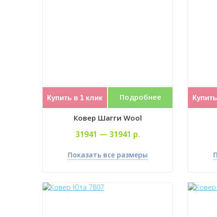
Подробнее
Купить в 1 клик
Купить
Ковер Шагги Wool
31941 —
31941 р.
Показать все размеры
П