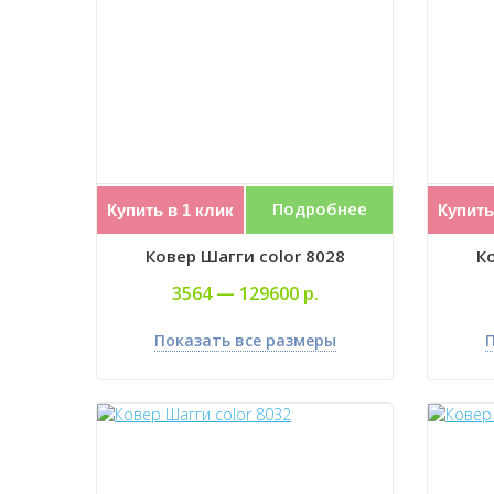
Подробнее
Купить в 1 клик
Купить
Ковер Шагги color 8028
Ко
3564 —
129600 р.
Показать все размеры
П