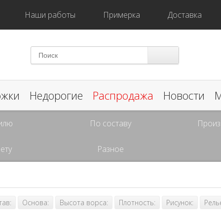
Наши работы
Примерка
Доставка
ожки
Недорогие
Распродажа
Новости
М
илю
По составу
Произ
ету
Разное
тав:
Основа:
Высота ворса:
Плотность:
Рисунок:
Рель