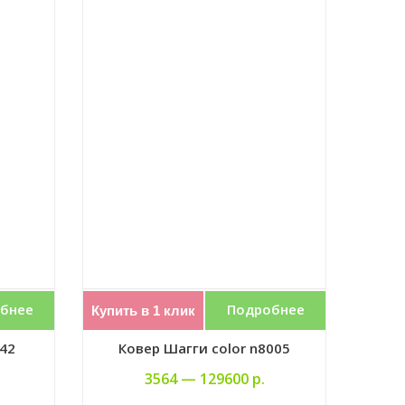
бнее
Подробнее
Купить в 1 клик
042
Ковер Шагги color n8005
3564 —
129600 р.