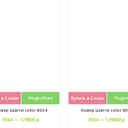
Подробнее
Подро
 в 1 клик
Купить в 1 клик
вер Шагги color 8034
Ковер Шагги color 8
3564 —
129600 р.
3564 —
129600 р.