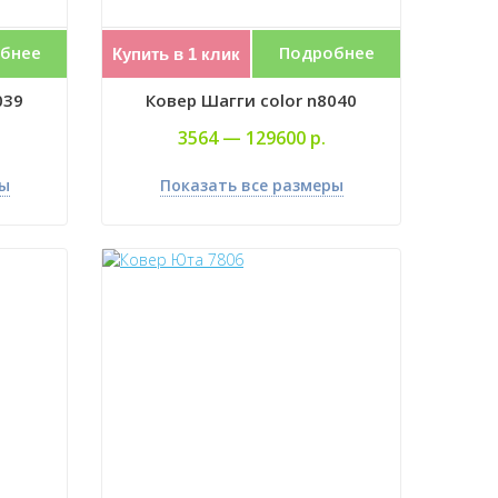
бнее
Подробнее
Купить в 1 клик
039
Ковер Шагги color n8040
3564 —
129600 р.
ры
Показать все размеры