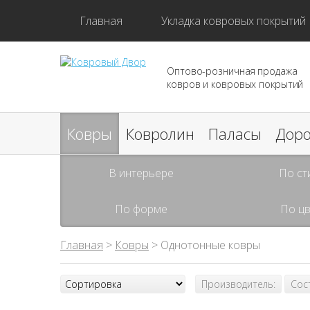
Главная
Укладка ковровых покрытий
Оптово-розничная продажа
ковров и ковровых покрытий
Ковры
Ковролин
Паласы
Дор
В интерьере
По ст
По форме
По цв
Главная
>
Ковры
> Однотонные ковры
Производитель:
Сос