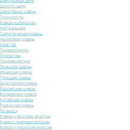
Бамбуковый шёлк
Шерсть-шёлк
Шерстяные ковры
Полушерсть
Ковры из вискозы
Натуральные
Синтетические ковры
Акриловые ковры
Heat-Set
Полипропилен
Полиэстер
Производители
Польские ковры
Иранские ковры
Турецкие ковры
Бельгийские ковры
Российские ковры
Молдавские ковры
Китайские ковры
Румынские ковры
По ворсу
Ковры с высоким ворсом
Ковер с длинным ворсом
Ковры с коротким ворсом