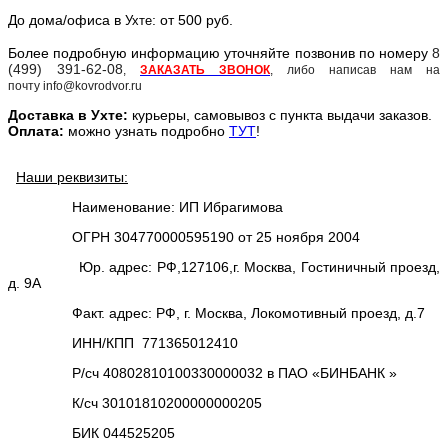
До дома/офиса в
: от 500 руб.
Ухте
Более подробную информацию уточняйте позвонив по номеру
8
(499) 391-62-08
,
ЗАКАЗАТЬ ЗВОНОК
, либо написав нам на
почту info@kovrodvor.ru
Доставка в
Ухт
е:
курьеры, самовывоз с пункта выдачи заказов.
Оплата:
можно узнать подробно
ТУТ
!
Наши реквизиты:
Наименование: ИП Ибрагимова
ОГРН 304770000595190 от 25 ноября 2004
Юр. адрес: РФ,127106,г. Москва, Гостиничный проезд,
д. 9А
Факт. адрес: РФ, г. Москва, Локомотивный проезд, д.7
ИНН/КПП 771365012410
Р/сч 40802810100330000032 в ПАО «БИНБАНК »
К/сч 30101810200000000205
БИК 044525205