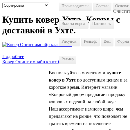
Производитель:
Состав:
Основа:
Очистит
Купить ковер Ухта. Ковры с
Высота ворса:
Плотность:
доставкой в Ухте.
Рисунок:
Рельеф:
Вес:
Форма
Купить в 1 клик
Подробнее
Размер
Ковер Опинт импайр класс 6134
Воспользуйтесь моментом и
купите
ковер в Ухте
по доступным ценам и за
короткое время. Интернет магазин
«Ковровый двор» предлагает продажу
ковровых изделий на любой вкус.
Наш ассортимент намного шире, чем
предлагают на рынке, что позволяет не
тратить времени на посещение