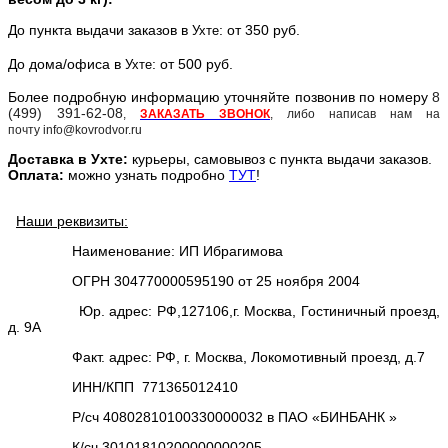
До пункта выдачи заказов в
: от 350 руб.
Ухте
До дома/офиса в
: от 500 руб.
Ухте
Более подробную информацию уточняйте позвонив по номеру
8
(499) 391-62-08
,
ЗАКАЗАТЬ ЗВОНОК
, либо написав нам на
почту info@kovrodvor.ru
Доставка в
Ухт
е:
курьеры, самовывоз с пункта выдачи заказов.
Оплата:
можно узнать подробно
ТУТ
!
Наши реквизиты:
Наименование: ИП Ибрагимова
ОГРН 304770000595190 от 25 ноября 2004
Юр. адрес: РФ,127106,г. Москва, Гостиничный проезд,
д. 9А
Факт. адрес: РФ, г. Москва, Локомотивный проезд, д.7
ИНН/КПП 771365012410
Р/сч 40802810100330000032 в ПАО «БИНБАНК »
К/сч 30101810200000000205