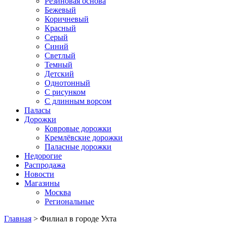
Резиновая основа
Бежевый
Коричневый
Красный
Серый
Синий
Светлый
Темный
Детский
Однотонный
С рисунком
С длинным ворсом
Паласы
Дорожки
Ковровые дорожки
Кремлёвские дорожки
Паласные дорожки
Недорогие
Распродажа
Новости
Магазины
Москва
Региональные
Главная
> Филиал в городе Ухта