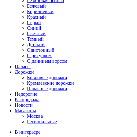
Резиновая основа
Бежевый
Коричневый
Красный
Серый
Синий
Светлый
Темный
Детский
Однотонный
С рисунком
С длинным ворсом
Паласы
Дорожки
Ковровые дорожки
Кремлёвские дорожки
Паласные дорожки
Недорогие
Распродажа
Новости
Магазины
Москва
Региональные
В интерьере