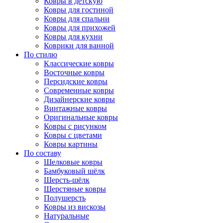
Ковры в детскую
Ковры для гостиной
Ковры для спальни
Ковры для прихожей
Ковры для кухни
Коврики для ванной
По стилю
Классические ковры
Восточные ковры
Персидские ковры
Современные ковры
Дизайнерские ковры
Винтажные ковры
Оригинальные ковры
Ковры с рисунком
Ковры с цветами
Ковры картины
По составу
Шелковые ковры
Бамбуковый шёлк
Шерсть-шёлк
Шерстяные ковры
Полушерсть
Ковры из вискозы
Натуральные