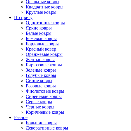
Овальные ковры
Квадратные ковры
Круглые ковры
По цвету
Однотонные ковры
Яркие ковры
Белые ковры
Бежевые ковры
Бордовые ковры
Красный ковер
Оранжевые ковры
Желтые ковры
Бирюзовые ковры
Зеленые ковры
Голубые ковры
Синие ковры
Розовые ковры
Фиолетовые ковры
Сиреневые ковры
Серые ковры
Черные ковры
Коричневые ковры
Разное
Большие ковры
Декоративные ковры