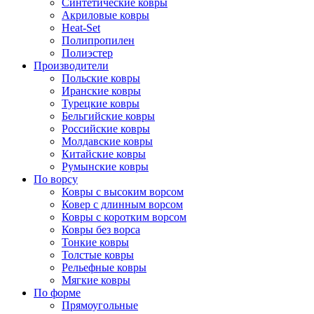
Синтетические ковры
Акриловые ковры
Heat-Set
Полипропилен
Полиэстер
Производители
Польские ковры
Иранские ковры
Турецкие ковры
Бельгийские ковры
Российские ковры
Молдавские ковры
Китайские ковры
Румынские ковры
По ворсу
Ковры с высоким ворсом
Ковер с длинным ворсом
Ковры с коротким ворсом
Ковры без ворса
Тонкие ковры
Толстые ковры
Рельефные ковры
Мягкие ковры
По форме
Прямоугольные