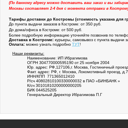
(По данному адресу можно доставить ваш заказ и вы забира
Москвы составляет 2-4 дня с момента отправки в Кострому
Тарифы доставки до Костромы (стоимость указана для гру
До пункта выдачи заказов в
е: от 350 руб.
Костром
До дома/офиса в
е: от 500 руб.
Костром
Более подробную информацию уточняйте позвонив по телеф
Доставка в
Костром
е:
курьеры, самовывоз с пункта выдачи з
Оплата:
можно узнать подробно
ТУТ
!
Наши реквизиты:
Наименование: ИП Ибрагимова
ОГРН 304770000595190 от 25 ноября 2004
Юр. адрес: РФ,127106,г. Москва, Гостиничный проезд,
Факт. адрес: РФ, г. Москва, Локомотивный проезд, д.7
ИНН/КПП 771365012410
Р/сч 40802810100330000032 в ПАО «БИНБАНК »
К/сч 30101810200000000205
БИК 044525205
Генеральный Директор Ибрагимова П.Г