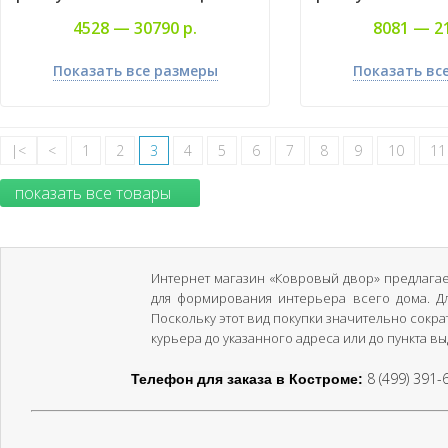
4528 —
30790 р.
8081 —
2
Показать все размеры
Показать вс
|<
<
1
2
3
4
5
6
7
8
9
10
11
показать все товары
Интернет магазин «Ковровый двор» предлага
для формирования интерьера всего дома. Д
Поскольку этот вид покупки значительно сокр
курьера до указанного адреса или до пункта вы
8 (499) 391-
Телефон для заказа в Костроме: