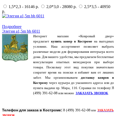
1,5*2,3 - 16146 р.
2,0*3,0 - 28080 р.
2,5*3,5 - 40950
р.
Купить в 1 клик
Подробнее
Элегия a1,5m bb 6011
Интернет магазин «Ковровый двор»
предлагает
купить ковер в Костроме
на выгодных
условиях. Наш ассортимент позволяет выбрать
различные модели для формирования интерьера всего
дома. Для вашего удобства, мы предлагаем бесплатные
консультации опытных менеджеров при выборе
товара. Поскольку этот вид покупки значительно
сократит время на поиски и избавит вам от лишних
забот. Мы организовываем
доставку ковров в
Кострому
через курьера до указанного адреса или до
пункта выдачи пр. Мира, 116. Справки по
телефону
8
(499) 391-62-08
или можно
ЗАКАЗАТЬ ЗВОНОК
.
Телефон для заказа в Костроме:
8 (499) 391-62-08
или
ЗАКАЗАТЬ
ЗВОНОК
.