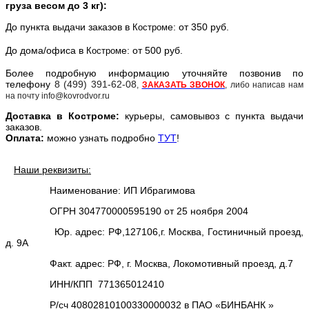
груза весом до 3 кг):
До пункта выдачи заказов в
е: от 350 руб.
Костром
До дома/офиса в
е: от 500 руб.
Костром
Более подробную информацию уточняйте позвонив по
телефону
8 (499) 391-62-08
,
ЗАКАЗАТЬ ЗВОНОК
, либо написав нам
на почту info@kovrodvor.ru
Доставка в
Костром
е:
курьеры, самовывоз с пункта выдачи
заказов.
Оплата:
можно узнать подробно
ТУТ
!
Наши реквизиты:
Наименование: ИП Ибрагимова
ОГРН 304770000595190 от 25 ноября 2004
Юр. адрес: РФ,127106,г. Москва, Гостиничный проезд,
д. 9А
Факт. адрес: РФ, г. Москва, Локомотивный проезд, д.7
ИНН/КПП 771365012410
Р/сч 40802810100330000032 в ПАО «БИНБАНК »