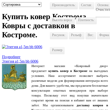
Производитель:
Состав:
Основа:
Очистит
Купить ковер Кострома.
Высота ворса:
Плотность:
Ковры с доставкой в
Костроме.
Рисунок:
Рельеф:
Вес:
Форма
Размер
Купить в 1 клик
Подробнее
Элегия a1,5m bb 6006
Интернет магазин «Ковровый двор»
предлагает
купить ковер в Костроме
на выгодных
условиях. Наш ассортимент позволяет выбрать
различные модели для формирования интерьера всего
дома. Для вашего удобства, мы предлагаем бесплатные
консультации опытных менеджеров при выборе
товара. Поскольку этот вид покупки значительно
сократит время на поиски и избавит вам от лишних
забот. Мы организовываем
доставку ковров в