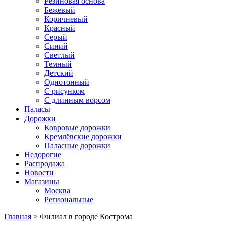
Резиновая основа
Бежевый
Коричневый
Красный
Серый
Синий
Светлый
Темный
Детский
Однотонный
С рисунком
С длинным ворсом
Паласы
Дорожки
Ковровые дорожки
Кремлёвские дорожки
Паласные дорожки
Недорогие
Распродажа
Новости
Магазины
Москва
Региональные
Главная
> Филиал в городе Кострома