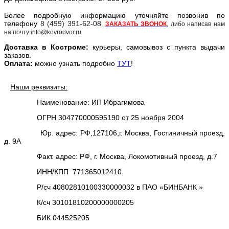
Более подробную информацию уточняйте позвонив по
телефону
8 (499) 391-62-08
,
ЗАКАЗАТЬ ЗВОНОК
, либо написав нам
на почту info@kovrodvor.ru
Доставка в
Костром
е:
курьеры, самовывоз с пункта выдачи
заказов.
Оплата:
можно узнать подробно
ТУТ
!
Наши реквизиты:
Наименование: ИП Ибрагимова
ОГРН 304770000595190 от 25 ноября 2004
Юр. адрес: РФ,127106,г. Москва, Гостиничный проезд,
д. 9А
Факт. адрес: РФ, г. Москва, Локомотивный проезд, д.7
ИНН/КПП 771365012410
Р/сч 40802810100330000032 в ПАО «БИНБАНК »
К/сч 30101810200000000205
БИК 044525205