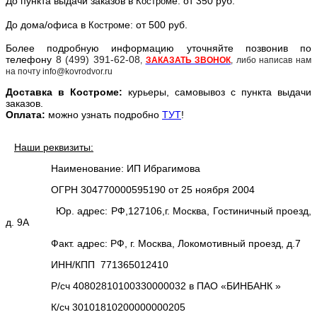
До пункта выдачи заказов в
е: от 350 руб.
Костром
До дома/офиса в
е: от 500 руб.
Костром
Более подробную информацию уточняйте позвонив по
телефону
8 (499) 391-62-08
,
ЗАКАЗАТЬ ЗВОНОК
, либо написав нам
на почту info@kovrodvor.ru
Доставка в
Костром
е:
курьеры, самовывоз с пункта выдачи
заказов.
Оплата:
можно узнать подробно
ТУТ
!
Наши реквизиты:
Наименование: ИП Ибрагимова
ОГРН 304770000595190 от 25 ноября 2004
Юр. адрес: РФ,127106,г. Москва, Гостиничный проезд,
д. 9А
Факт. адрес: РФ, г. Москва, Локомотивный проезд, д.7
ИНН/КПП 771365012410
Р/сч 40802810100330000032 в ПАО «БИНБАНК »
К/сч 30101810200000000205