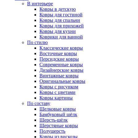
В интерьере
Ковры в детскую
Ковры для гостиной
Ковры для спальни
Ковры для прихожей
Ковры для кухни
Коврики для ванной
По стилю
Классические ковры
Восточные ковры
Персидские ковры
Современные ковры
Дизайнерские ковры
Винтажные ковры
Оригинальные ковры
Ковры с рисунком
Ковры с цветами
Ковры картины
По составу
Шелковые ковры
Бамбуковый шёлк
Шерсть-шёлк
Шерстяные ковры
Полушерсть
Ковры из вискозы