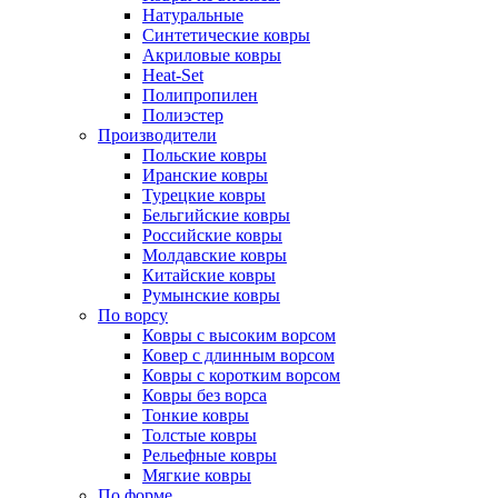
Натуральные
Синтетические ковры
Акриловые ковры
Heat-Set
Полипропилен
Полиэстер
Производители
Польские ковры
Иранские ковры
Турецкие ковры
Бельгийские ковры
Российские ковры
Молдавские ковры
Китайские ковры
Румынские ковры
По ворсу
Ковры с высоким ворсом
Ковер с длинным ворсом
Ковры с коротким ворсом
Ковры без ворса
Тонкие ковры
Толстые ковры
Рельефные ковры
Мягкие ковры
По форме