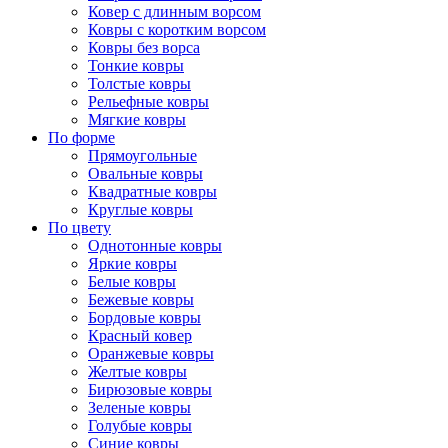
Ковер с длинным ворсом
Ковры с коротким ворсом
Ковры без ворса
Тонкие ковры
Толстые ковры
Рельефные ковры
Мягкие ковры
По форме
Прямоугольные
Овальные ковры
Квадратные ковры
Круглые ковры
По цвету
Однотонные ковры
Яркие ковры
Белые ковры
Бежевые ковры
Бордовые ковры
Красный ковер
Оранжевые ковры
Желтые ковры
Бирюзовые ковры
Зеленые ковры
Голубые ковры
Синие ковры