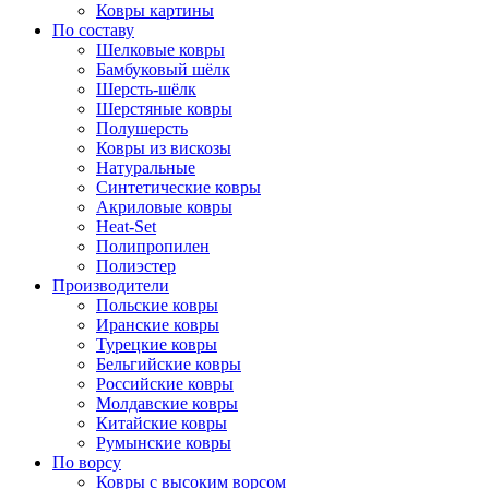
Ковры картины
По составу
Шелковые ковры
Бамбуковый шёлк
Шерсть-шёлк
Шерстяные ковры
Полушерсть
Ковры из вискозы
Натуральные
Синтетические ковры
Акриловые ковры
Heat-Set
Полипропилен
Полиэстер
Производители
Польские ковры
Иранские ковры
Турецкие ковры
Бельгийские ковры
Российские ковры
Молдавские ковры
Китайские ковры
Румынские ковры
По ворсу
Ковры с высоким ворсом