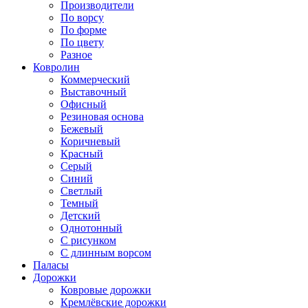
Производители
По ворсу
По форме
По цвету
Разное
Ковролин
Коммерческий
Выставочный
Офисный
Резиновая основа
Бежевый
Коричневый
Красный
Серый
Синий
Светлый
Темный
Детский
Однотонный
С рисунком
С длинным ворсом
Паласы
Дорожки
Ковровые дорожки
Кремлёвские дорожки