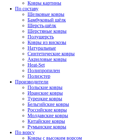
Ковры картины
По составу
Шелковые ковры
Бамбуковый шёлк
Шерсть-шёлк
Шерстяные ковры
Полушерсть
Ковры из вискозы
Натуральные
Синтетические ковры
Акриловые ковры
Heat-Set
Полипропилен
Полиэстер
Производители
Польские ковры
Иранские ковры
Турецкие ковры
Бельгийские ковры
Российские ковры
Молдавские ковры
Китайские ковры
Румынские ковры
По ворсу
Ковры с высоким ворсом