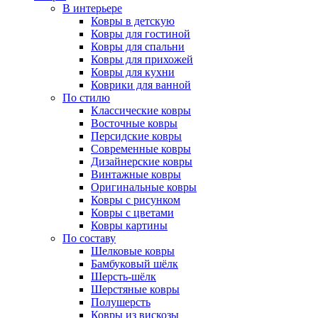
В интерьере
Ковры в детскую
Ковры для гостиной
Ковры для спальни
Ковры для прихожей
Ковры для кухни
Коврики для ванной
По стилю
Классические ковры
Восточные ковры
Персидские ковры
Современные ковры
Дизайнерские ковры
Винтажные ковры
Оригинальные ковры
Ковры с рисунком
Ковры с цветами
Ковры картины
По составу
Шелковые ковры
Бамбуковый шёлк
Шерсть-шёлк
Шерстяные ковры
Полушерсть
Ковры из вискозы