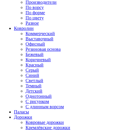
Производители
По ворсу
По форме
По цвету
Разное
Ковролин
Коммерческий
Выставочный
Офисный
Резиновая основа
Бежевый
Коричневый
Красный
Серый
Синий
Светлый
Темный
Детский
Однотонный
С рисунком
С длинным ворсом
Паласы
Дорожки
Ковровые дорожки
Кремлёвские дорожки