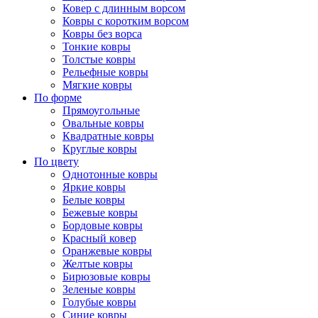
Ковер с длинным ворсом
Ковры с коротким ворсом
Ковры без ворса
Тонкие ковры
Толстые ковры
Рельефные ковры
Мягкие ковры
По форме
Прямоугольные
Овальные ковры
Квадратные ковры
Круглые ковры
По цвету
Однотонные ковры
Яркие ковры
Белые ковры
Бежевые ковры
Бордовые ковры
Красный ковер
Оранжевые ковры
Желтые ковры
Бирюзовые ковры
Зеленые ковры
Голубые ковры
Синие ковры