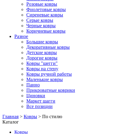
Розовые ковры
Фиолетовые ковры
Сиреневые ковры
Серые ковры
Черные ковры
Коричневые ковры
Разное
Большие ковры
Декоративные ковры
Детские ковры
Дорогие ковры
Ковры "шегги"
Ковры на стену
Ковры ручной работы
Маленькие ковры
Панно
Прикроватные коврики
Циновки
Маркет шагги
Все позиции
Главная
>
Ковры
> По стилю
Каталог
Ковры