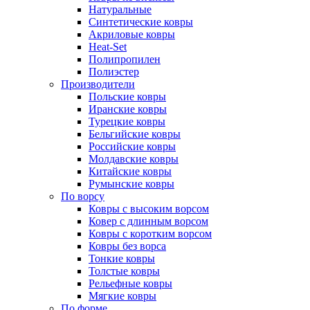
Натуральные
Синтетические ковры
Акриловые ковры
Heat-Set
Полипропилен
Полиэстер
Производители
Польские ковры
Иранские ковры
Турецкие ковры
Бельгийские ковры
Российские ковры
Молдавские ковры
Китайские ковры
Румынские ковры
По ворсу
Ковры с высоким ворсом
Ковер с длинным ворсом
Ковры с коротким ворсом
Ковры без ворса
Тонкие ковры
Толстые ковры
Рельефные ковры
Мягкие ковры
По форме