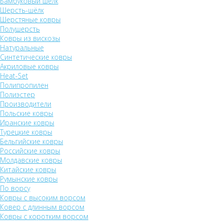
Бамбуковый шёлк
Шерсть-шёлк
Шерстяные ковры
Полушерсть
Ковры из вискозы
Натуральные
Синтетические ковры
Акриловые ковры
Heat-Set
Полипропилен
Полиэстер
Производители
Польские ковры
Иранские ковры
Турецкие ковры
Бельгийские ковры
Российские ковры
Молдавские ковры
Китайские ковры
Румынские ковры
По ворсу
Ковры с высоким ворсом
Ковер с длинным ворсом
Ковры с коротким ворсом