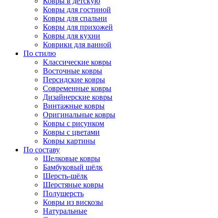
Ковры в детскую
Ковры для гостиной
Ковры для спальни
Ковры для прихожей
Ковры для кухни
Коврики для ванной
По стилю
Классические ковры
Восточные ковры
Персидские ковры
Современные ковры
Дизайнерские ковры
Винтажные ковры
Оригинальные ковры
Ковры с рисунком
Ковры с цветами
Ковры картины
По составу
Шелковые ковры
Бамбуковый шёлк
Шерсть-шёлк
Шерстяные ковры
Полушерсть
Ковры из вискозы
Натуральные