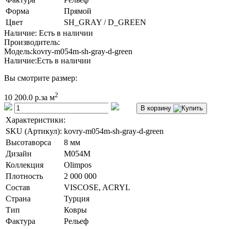
Форма
Прямой
Цвет
SH_GRAY / D_GREEN
Наличие: Есть в наличии
Производитель:
Модель:
kovry-m054m-sh-gray-d-green
Наличие:
Есть в наличии
Вы смотрите размер:
2
10 200.0 р.
за м
В корзину
Характеристики:
SKU (Артикул):
kovry-m054m-sh-gray-d-green
Высотаворса
8 мм
Дизайн
M054M
Коллекция
Olimpos
Плотность
2 000 000
Состав
VISCOSE, ACRYL
Страна
Турция
Тип
Ковры
Фактура
Рельеф