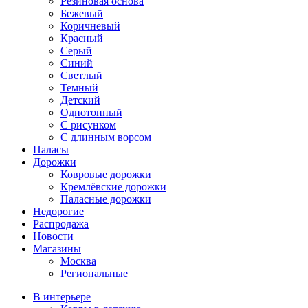
Резиновая основа
Бежевый
Коричневый
Красный
Серый
Синий
Светлый
Темный
Детский
Однотонный
С рисунком
С длинным ворсом
Паласы
Дорожки
Ковровые дорожки
Кремлёвские дорожки
Паласные дорожки
Недорогие
Распродажа
Новости
Магазины
Москва
Региональные
В интерьере