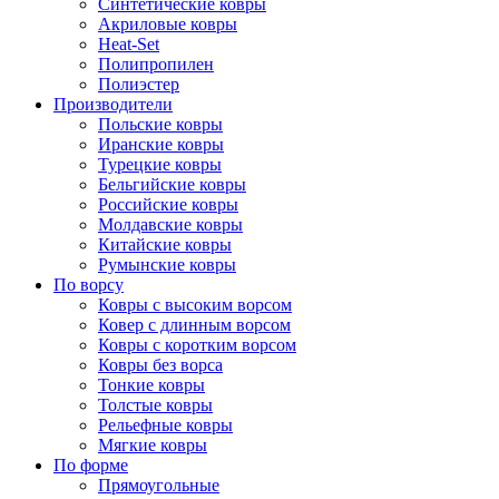
Синтетические ковры
Акриловые ковры
Heat-Set
Полипропилен
Полиэстер
Производители
Польские ковры
Иранские ковры
Турецкие ковры
Бельгийские ковры
Российские ковры
Молдавские ковры
Китайские ковры
Румынские ковры
По ворсу
Ковры с высоким ворсом
Ковер с длинным ворсом
Ковры с коротким ворсом
Ковры без ворса
Тонкие ковры
Толстые ковры
Рельефные ковры
Мягкие ковры
По форме
Прямоугольные