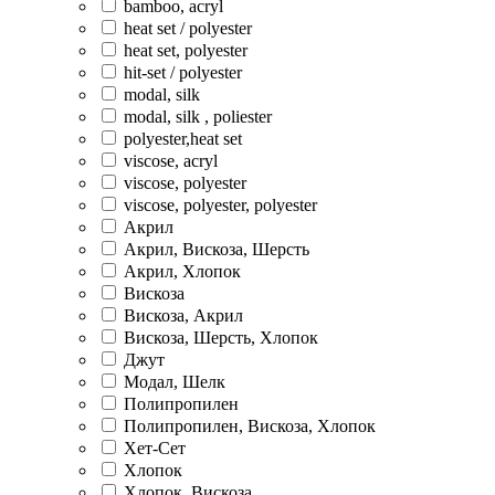
bamboo, acryl
heat set / polyester
heat set, polyester
hit-set / polyester
modal, silk
modal, silk , poliester
polyester,heat set
viscose, acryl
viscose, polyester
viscose, polyester, polyester
Акрил
Акрил, Вискоза, Шерсть
Акрил, Хлопок
Вискоза
Вискоза, Акрил
Вискоза, Шерсть, Хлопок
Джут
Модал, Шелк
Полипропилен
Полипропилен, Вискоза, Хлопок
Хет-Сет
Хлопок
Хлопок, Вискоза