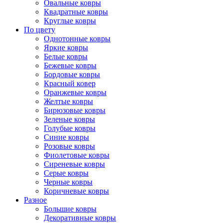
Овальные ковры
Квадратные ковры
Круглые ковры
По цвету
Однотонные ковры
Яркие ковры
Белые ковры
Бежевые ковры
Бордовые ковры
Красный ковер
Оранжевые ковры
Желтые ковры
Бирюзовые ковры
Зеленые ковры
Голубые ковры
Синие ковры
Розовые ковры
Фиолетовые ковры
Сиреневые ковры
Серые ковры
Черные ковры
Коричневые ковры
Разное
Большие ковры
Декоративные ковры