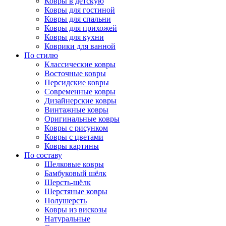
Ковры в детскую
Ковры для гостиной
Ковры для спальни
Ковры для прихожей
Ковры для кухни
Коврики для ванной
По стилю
Классические ковры
Восточные ковры
Персидские ковры
Современные ковры
Дизайнерские ковры
Винтажные ковры
Оригинальные ковры
Ковры с рисунком
Ковры с цветами
Ковры картины
По составу
Шелковые ковры
Бамбуковый шёлк
Шерсть-шёлк
Шерстяные ковры
Полушерсть
Ковры из вискозы
Натуральные