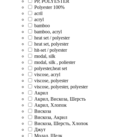
PP, POLYESTER
Polyester 100%
acril
acryl
bamboo
bamboo, acryl
heat set / polyester
heat set, polyester
hit-set / polyester
modal, silk
modal, silk , poliester
polyester,heat set
viscose, acryl
viscose, polyester
viscose, polyester, polyester
Акрил
Акрил, Вискоза, Шерсть
Акрил, Хлопок
Вискоза
Вискоза, Акрил
Вискоза, Шерсть, Хлопок
Джут
Модал, Шелк