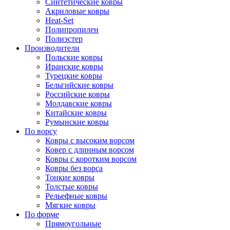
Синтетические ковры
Акриловые ковры
Heat-Set
Полипропилен
Полиэстер
Производители
Польские ковры
Иранские ковры
Турецкие ковры
Бельгийские ковры
Российские ковры
Молдавские ковры
Китайские ковры
Румынские ковры
По ворсу
Ковры с высоким ворсом
Ковер с длинным ворсом
Ковры с коротким ворсом
Ковры без ворса
Тонкие ковры
Толстые ковры
Рельефные ковры
Мягкие ковры
По форме
Прямоугольные