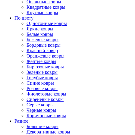
Овальные ковры
Квадратные ковры
Круглые ковры
По цвету
Однотонные ковры
Яркие ковры
Белые ковры
Бежевые ковры
Бордовые ковры
Красный ковер
Оранжевые ковры
Желтые ковры
Бирюзовые ковры
Зеленые ковры
Голубые ковры
Синие ковры
Розовые ковры
Фиолетовые ковры
Сиреневые ковры
Серые ковры
Черные ковры
Коричневые ковры
Разное
Большие ковры
Декоративные ковры