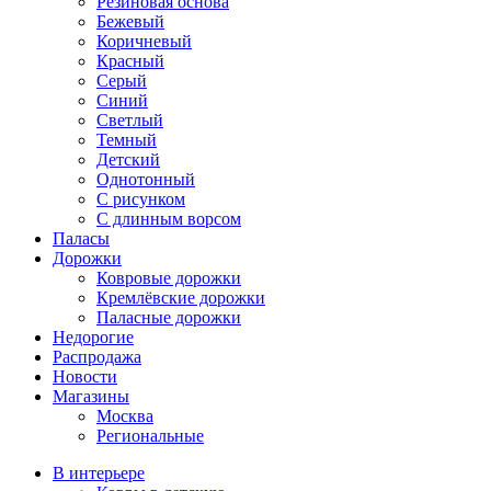
Резиновая основа
Бежевый
Коричневый
Красный
Серый
Синий
Светлый
Темный
Детский
Однотонный
С рисунком
С длинным ворсом
Паласы
Дорожки
Ковровые дорожки
Кремлёвские дорожки
Паласные дорожки
Недорогие
Распродажа
Новости
Магазины
Москва
Региональные
В интерьере