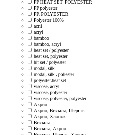
PP HEAT SET, POLYESTER
PP polyester
PP, POLYESTER
Polyester 100%
acril
acryl
bamboo
bamboo, acryl
heat set / polyester
heat set, polyester
hit-set / polyester
modal, silk
modal, silk , poliester
polyester,heat set
viscose, acryl
viscose, polyester
viscose, polyester, polyester
Акрил
Акрил, Вискоза, Шерсть
Акрил, Хлопок
Вискоза
Вискоза, Акрил
Вискоза, Шерсть, Хлопок