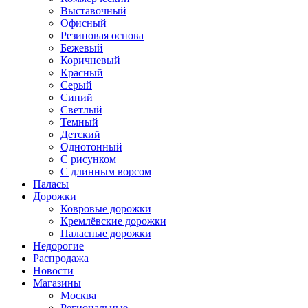
Выставочный
Офисный
Резиновая основа
Бежевый
Коричневый
Красный
Серый
Синий
Светлый
Темный
Детский
Однотонный
С рисунком
С длинным ворсом
Паласы
Дорожки
Ковровые дорожки
Кремлёвские дорожки
Паласные дорожки
Недорогие
Распродажа
Новости
Магазины
Москва
Региональные