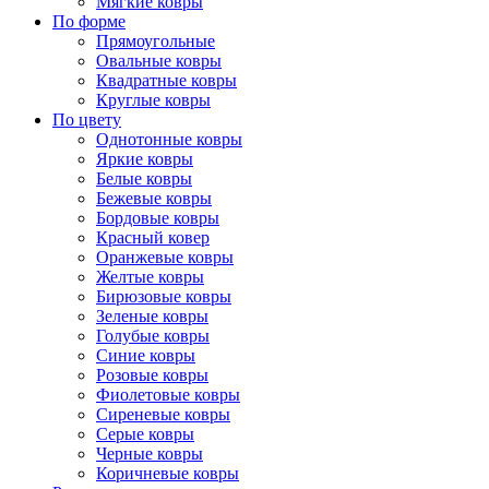
Мягкие ковры
По форме
Прямоугольные
Овальные ковры
Квадратные ковры
Круглые ковры
По цвету
Однотонные ковры
Яркие ковры
Белые ковры
Бежевые ковры
Бордовые ковры
Красный ковер
Оранжевые ковры
Желтые ковры
Бирюзовые ковры
Зеленые ковры
Голубые ковры
Синие ковры
Розовые ковры
Фиолетовые ковры
Сиреневые ковры
Серые ковры
Черные ковры
Коричневые ковры