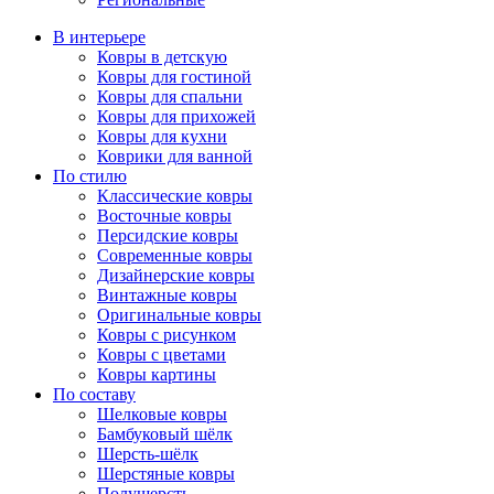
В интерьере
Ковры в детскую
Ковры для гостиной
Ковры для спальни
Ковры для прихожей
Ковры для кухни
Коврики для ванной
По стилю
Классические ковры
Восточные ковры
Персидские ковры
Современные ковры
Дизайнерские ковры
Винтажные ковры
Оригинальные ковры
Ковры с рисунком
Ковры с цветами
Ковры картины
По составу
Шелковые ковры
Бамбуковый шёлк
Шерсть-шёлк
Шерстяные ковры
Полушерсть