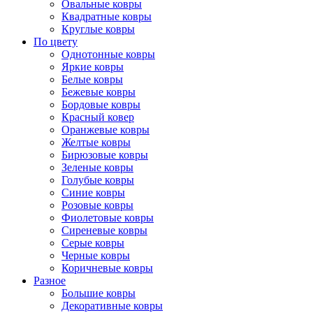
Овальные ковры
Квадратные ковры
Круглые ковры
По цвету
Однотонные ковры
Яркие ковры
Белые ковры
Бежевые ковры
Бордовые ковры
Красный ковер
Оранжевые ковры
Желтые ковры
Бирюзовые ковры
Зеленые ковры
Голубые ковры
Синие ковры
Розовые ковры
Фиолетовые ковры
Сиреневые ковры
Серые ковры
Черные ковры
Коричневые ковры
Разное
Большие ковры
Декоративные ковры