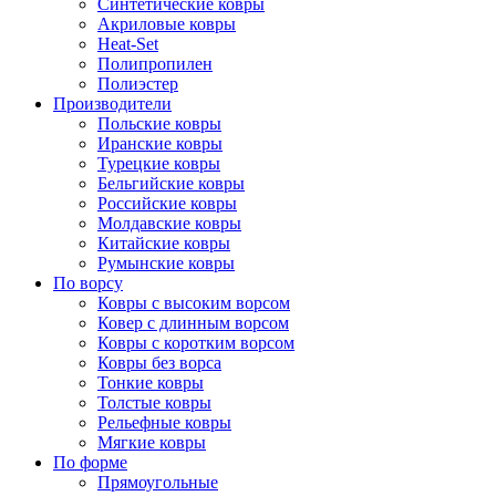
Синтетические ковры
Акриловые ковры
Heat-Set
Полипропилен
Полиэстер
Производители
Польские ковры
Иранские ковры
Турецкие ковры
Бельгийские ковры
Российские ковры
Молдавские ковры
Китайские ковры
Румынские ковры
По ворсу
Ковры с высоким ворсом
Ковер с длинным ворсом
Ковры с коротким ворсом
Ковры без ворса
Тонкие ковры
Толстые ковры
Рельефные ковры
Мягкие ковры
По форме
Прямоугольные