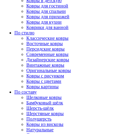
Ковры в детскую
Ковры для гостиной
Ковры для спальни
Ковры для прихожей
Ковры для кухни
Коврики для ванной
По стилю
Классические ковры
Восточные ковры
Персидские ковры
Современные ковры
Дизайнерские ковры
Винтажные ковры
Оригинальные ковры
Ковры с рисунком
Ковры с цветами
Ковры картины
По составу
Шелковые ковры
Бамбуковый шёлк
Шерсть-шёлк
Шерстяные ковры
Полушерсть
Ковры из вискозы
Натуральные