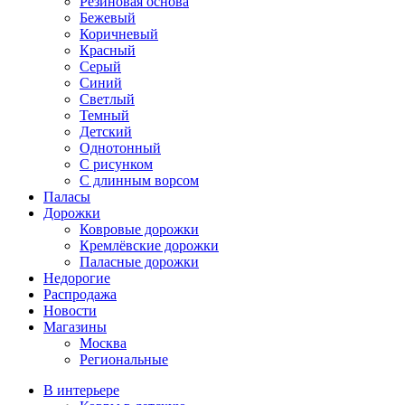
Резиновая основа
Бежевый
Коричневый
Красный
Серый
Синий
Светлый
Темный
Детский
Однотонный
С рисунком
С длинным ворсом
Паласы
Дорожки
Ковровые дорожки
Кремлёвские дорожки
Паласные дорожки
Недорогие
Распродажа
Новости
Магазины
Москва
Региональные
В интерьере