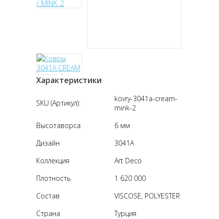
Характеристики
kovry-3041a-cream-
SKU (Артикул):
mink-2
Высотаворса
6 мм
Дизайн
3041A
Коллекция
Art Deco
Плотность
1 620 000
Состав
VISCOSE, POLYESTER
Страна
Турция