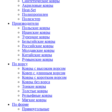
Синтетические ковры
Акриловые ковры
Heat-Set
Полипропилен
Полиэстер
Производители
Польские ковры
Иранские ковры
Турецкие ковры
Бельгийские ковры
Российские ковры
Молдавские ковры
Китайские ковры
Румынские ковры
По ворсу
Ковры с высоким ворсом
Ковер с длинным ворсом
Ковры с коротким ворсом
Ковры без ворса
Тонкие ковры
Толстые ковры
Рельефные ковры
Мягкие ковры
По форме
Прямоугольные