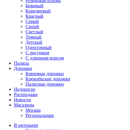
Резиновая основа
Бежевый
Коричневый
Красный
Серый
Синий
Светлый
Темный
Детский
Однотонный
С рисунком
С длинным ворсом
Паласы
Дорожки
Ковровые дорожки
Кремлёвские дорожки
Паласные дорожки
Недорогие
Распродажа
Новости
Магазины
Москва
Региональные
В интерьере