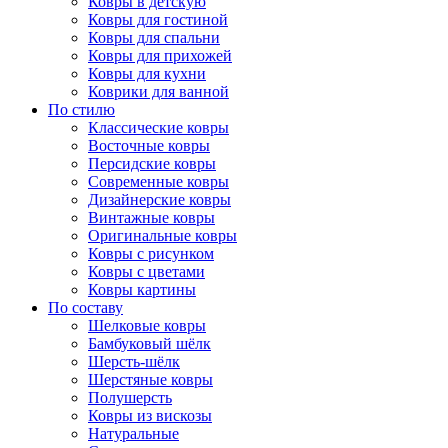
Ковры в детскую
Ковры для гостиной
Ковры для спальни
Ковры для прихожей
Ковры для кухни
Коврики для ванной
По стилю
Классические ковры
Восточные ковры
Персидские ковры
Современные ковры
Дизайнерские ковры
Винтажные ковры
Оригинальные ковры
Ковры с рисунком
Ковры с цветами
Ковры картины
По составу
Шелковые ковры
Бамбуковый шёлк
Шерсть-шёлк
Шерстяные ковры
Полушерсть
Ковры из вискозы
Натуральные