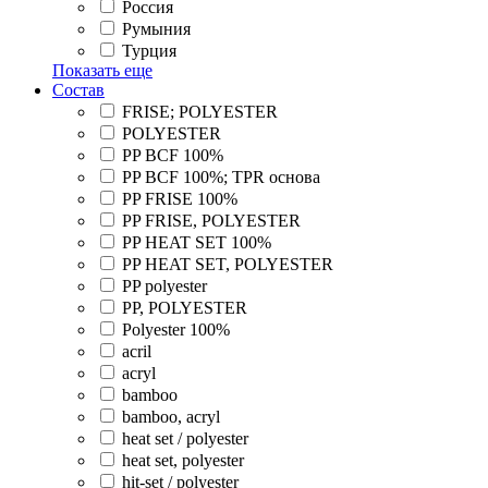
Россия
Румыния
Турция
Показать еще
Состав
FRISE; POLYESTER
POLYESTER
PP BCF 100%
PP BCF 100%; TPR основа
PP FRISE 100%
PP FRISE, POLYESTER
PP HEAT SET 100%
PP HEAT SET, POLYESTER
PP polyester
PP, POLYESTER
Polyester 100%
acril
acryl
bamboo
bamboo, acryl
heat set / polyester
heat set, polyester
hit-set / polyester