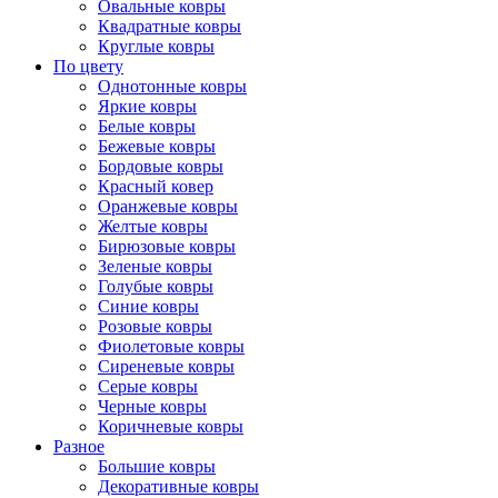
Овальные ковры
Квадратные ковры
Круглые ковры
По цвету
Однотонные ковры
Яркие ковры
Белые ковры
Бежевые ковры
Бордовые ковры
Красный ковер
Оранжевые ковры
Желтые ковры
Бирюзовые ковры
Зеленые ковры
Голубые ковры
Синие ковры
Розовые ковры
Фиолетовые ковры
Сиреневые ковры
Серые ковры
Черные ковры
Коричневые ковры
Разное
Большие ковры
Декоративные ковры