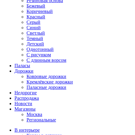
Резиновая основа
Бежевый
Коричневый
Красный
Серый
Синий
Светлый
Темный
Детский
Однотонный
С рисунком
С длинным ворсом
Паласы
Дорожки
Ковровые дорожки
Кремлёвские дорожки
Паласные дорожки
Недорогие
Распродажа
Новости
Магазины
Москва
Региональные
В интерьере