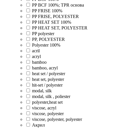
PP BCF 100%; TPR основа
PP FRISE 100%
PP FRISE, POLYESTER
PP HEAT SET 100%
PP HEAT SET, POLYESTER
PP polyester
PP, POLYESTER
Polyester 100%
acril
acryl
bamboo
bamboo, acryl
heat set / polyester
heat set, polyester
hit-set / polyester
modal, silk
modal, silk , poliester
polyester,heat set
viscose, acryl
viscose, polyester
viscose, polyester, polyester
Акрил