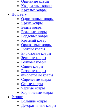
Овальные ковры
Квадратные ковры
Круглые ковры
По цвету
Однотонные ковры
Яркие ковры
Белые ковры
Бежевые ковры
Бордовые ковры
Красный ковер
Оранжевые ковры
Желтые ковры
Бирюзовые ковры
Зеленые ковры
Голубые ковры
Синие ковры
Розовые ковры
Фиолетовые ковры
Сиреневые ковры
Серые ковры
Черные ковры
Коричневые ковры
Разное
Большие ковры
Декоративные ковры