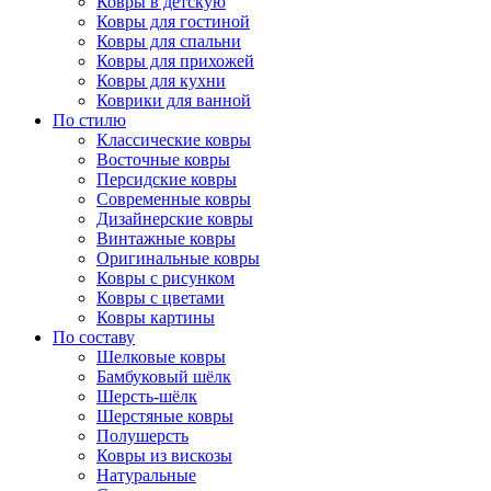
Ковры в детскую
Ковры для гостиной
Ковры для спальни
Ковры для прихожей
Ковры для кухни
Коврики для ванной
По стилю
Классические ковры
Восточные ковры
Персидские ковры
Современные ковры
Дизайнерские ковры
Винтажные ковры
Оригинальные ковры
Ковры с рисунком
Ковры с цветами
Ковры картины
По составу
Шелковые ковры
Бамбуковый шёлк
Шерсть-шёлк
Шерстяные ковры
Полушерсть
Ковры из вискозы
Натуральные