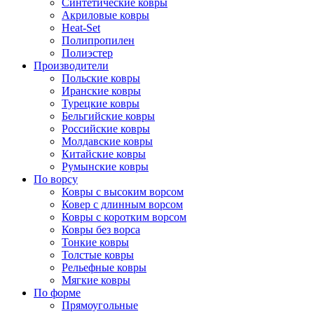
Синтетические ковры
Акриловые ковры
Heat-Set
Полипропилен
Полиэстер
Производители
Польские ковры
Иранские ковры
Турецкие ковры
Бельгийские ковры
Российские ковры
Молдавские ковры
Китайские ковры
Румынские ковры
По ворсу
Ковры с высоким ворсом
Ковер с длинным ворсом
Ковры с коротким ворсом
Ковры без ворса
Тонкие ковры
Толстые ковры
Рельефные ковры
Мягкие ковры
По форме
Прямоугольные