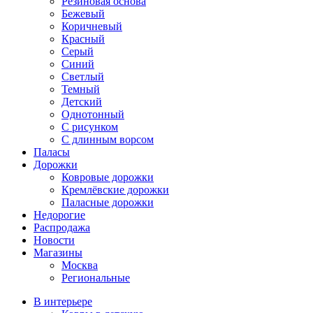
Резиновая основа
Бежевый
Коричневый
Красный
Серый
Синий
Светлый
Темный
Детский
Однотонный
С рисунком
С длинным ворсом
Паласы
Дорожки
Ковровые дорожки
Кремлёвские дорожки
Паласные дорожки
Недорогие
Распродажа
Новости
Магазины
Москва
Региональные
В интерьере