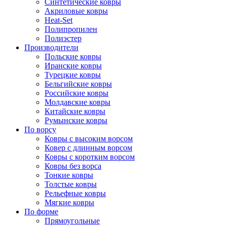
Синтетические ковры
Акриловые ковры
Heat-Set
Полипропилен
Полиэстер
Производители
Польские ковры
Иранские ковры
Турецкие ковры
Бельгийские ковры
Российские ковры
Молдавские ковры
Китайские ковры
Румынские ковры
По ворсу
Ковры с высоким ворсом
Ковер с длинным ворсом
Ковры с коротким ворсом
Ковры без ворса
Тонкие ковры
Толстые ковры
Рельефные ковры
Мягкие ковры
По форме
Прямоугольные