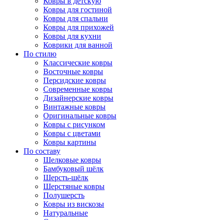
Ковры в детскую
Ковры для гостиной
Ковры для спальни
Ковры для прихожей
Ковры для кухни
Коврики для ванной
По стилю
Классические ковры
Восточные ковры
Персидские ковры
Современные ковры
Дизайнерские ковры
Винтажные ковры
Оригинальные ковры
Ковры с рисунком
Ковры с цветами
Ковры картины
По составу
Шелковые ковры
Бамбуковый шёлк
Шерсть-шёлк
Шерстяные ковры
Полушерсть
Ковры из вискозы
Натуральные