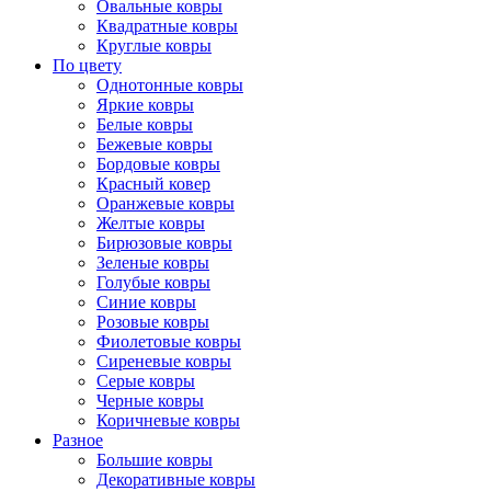
Овальные ковры
Квадратные ковры
Круглые ковры
По цвету
Однотонные ковры
Яркие ковры
Белые ковры
Бежевые ковры
Бордовые ковры
Красный ковер
Оранжевые ковры
Желтые ковры
Бирюзовые ковры
Зеленые ковры
Голубые ковры
Синие ковры
Розовые ковры
Фиолетовые ковры
Сиреневые ковры
Серые ковры
Черные ковры
Коричневые ковры
Разное
Большие ковры
Декоративные ковры