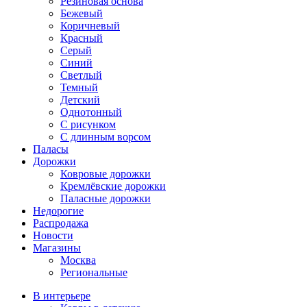
Резиновая основа
Бежевый
Коричневый
Красный
Серый
Синий
Светлый
Темный
Детский
Однотонный
С рисунком
С длинным ворсом
Паласы
Дорожки
Ковровые дорожки
Кремлёвские дорожки
Паласные дорожки
Недорогие
Распродажа
Новости
Магазины
Москва
Региональные
В интерьере