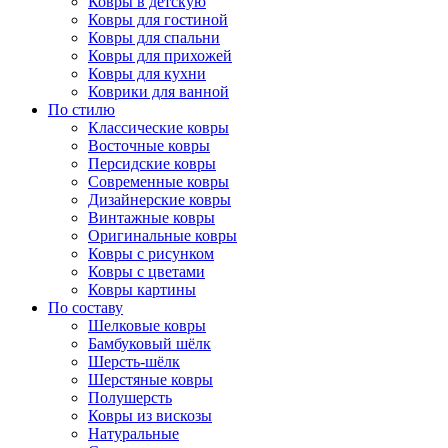
Ковры в детскую
Ковры для гостиной
Ковры для спальни
Ковры для прихожей
Ковры для кухни
Коврики для ванной
По стилю
Классические ковры
Восточные ковры
Персидские ковры
Современные ковры
Дизайнерские ковры
Винтажные ковры
Оригинальные ковры
Ковры с рисунком
Ковры с цветами
Ковры картины
По составу
Шелковые ковры
Бамбуковый шёлк
Шерсть-шёлк
Шерстяные ковры
Полушерсть
Ковры из вискозы
Натуральные