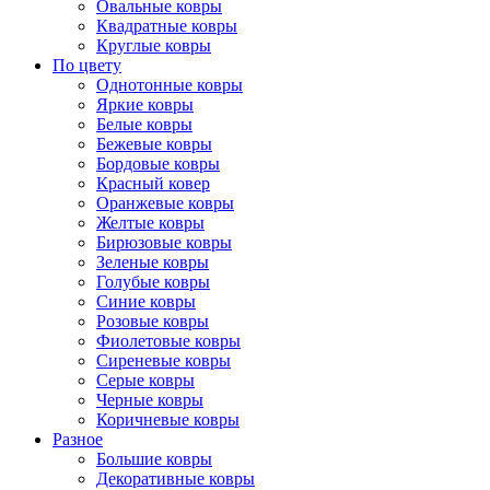
Овальные ковры
Квадратные ковры
Круглые ковры
По цвету
Однотонные ковры
Яркие ковры
Белые ковры
Бежевые ковры
Бордовые ковры
Красный ковер
Оранжевые ковры
Желтые ковры
Бирюзовые ковры
Зеленые ковры
Голубые ковры
Синие ковры
Розовые ковры
Фиолетовые ковры
Сиреневые ковры
Серые ковры
Черные ковры
Коричневые ковры
Разное
Большие ковры
Декоративные ковры