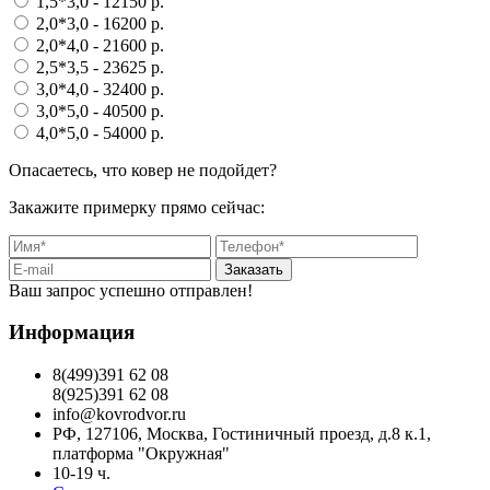
1,5*3,0
- 12150 p.
2,0*3,0
- 16200 p.
2,0*4,0
- 21600 p.
2,5*3,5
- 23625 p.
3,0*4,0
- 32400 p.
3,0*5,0
- 40500 p.
4,0*5,0
- 54000 p.
Опасаетесь, что ковер не подойдет?
Закажите примерку прямо сейчас:
Заказать
Ваш запрос успешно отправлен!
Информация
8(499)391 62 08
8(925)391 62 08
info@kovrodvor.ru
РФ, 127106, Москва, Гостиничный проезд, д.8 к.1,
платформа "Окружная"
10-19 ч.