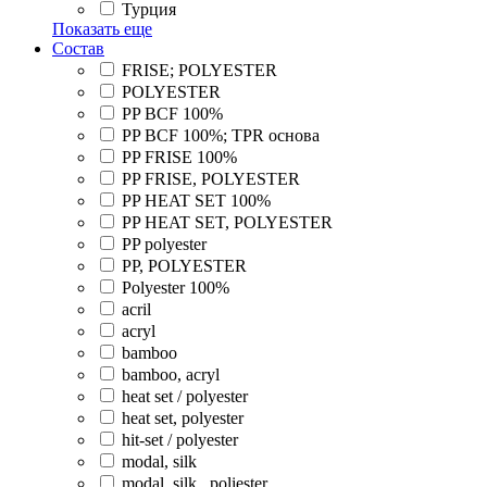
Турция
Показать еще
Состав
FRISE; POLYESTER
POLYESTER
PP BCF 100%
PP BCF 100%; TPR основа
PP FRISE 100%
PP FRISE, POLYESTER
PP HEAT SET 100%
PP HEAT SET, POLYESTER
PP polyester
PP, POLYESTER
Polyester 100%
acril
acryl
bamboo
bamboo, acryl
heat set / polyester
heat set, polyester
hit-set / polyester
modal, silk
modal, silk , poliester