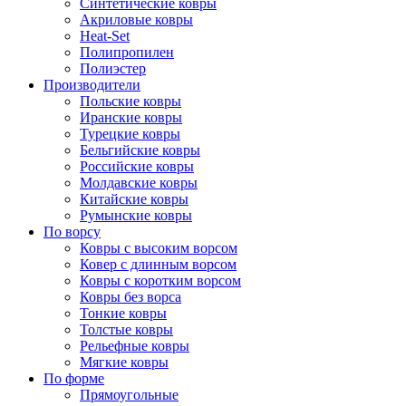
Синтетические ковры
Акриловые ковры
Heat-Set
Полипропилен
Полиэстер
Производители
Польские ковры
Иранские ковры
Турецкие ковры
Бельгийские ковры
Российские ковры
Молдавские ковры
Китайские ковры
Румынские ковры
По ворсу
Ковры с высоким ворсом
Ковер с длинным ворсом
Ковры с коротким ворсом
Ковры без ворса
Тонкие ковры
Толстые ковры
Рельефные ковры
Мягкие ковры
По форме
Прямоугольные