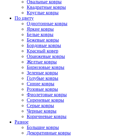
Овальные ковры
Квадратные ковры
Круглые ковры
По цвету
Однотонные ковры
Яркие ковры
Белые ковры
Бежевые ковры
Бордовые ковры
Красный ковер
Оранжевые ковры
Желтые ковры
Бирюзовые ковры
Зеленые ковры
Голубые ковры
Синие ковры
Розовые ковры
Фиолетовые ковры
Сиреневые ковры
Серые ковры
Черные ковры
Коричневые ковры
Разное
Большие ковры
Декоративные ковры