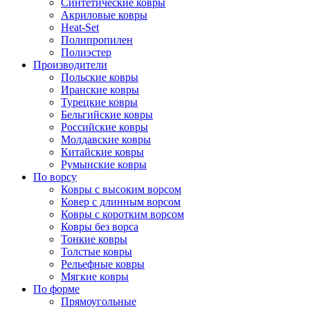
Синтетические ковры
Акриловые ковры
Heat-Set
Полипропилен
Полиэстер
Производители
Польские ковры
Иранские ковры
Турецкие ковры
Бельгийские ковры
Российские ковры
Молдавские ковры
Китайские ковры
Румынские ковры
По ворсу
Ковры с высоким ворсом
Ковер с длинным ворсом
Ковры с коротким ворсом
Ковры без ворса
Тонкие ковры
Толстые ковры
Рельефные ковры
Мягкие ковры
По форме
Прямоугольные