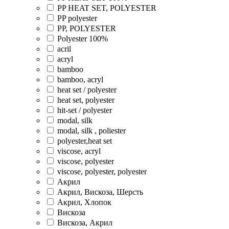
PP HEAT SET, POLYESTER
PP polyester
PP, POLYESTER
Polyester 100%
acril
acryl
bamboo
bamboo, acryl
heat set / polyester
heat set, polyester
hit-set / polyester
modal, silk
modal, silk , poliester
polyester,heat set
viscose, acryl
viscose, polyester
viscose, polyester, polyester
Акрил
Акрил, Вискоза, Шерсть
Акрил, Хлопок
Вискоза
Вискоза, Акрил