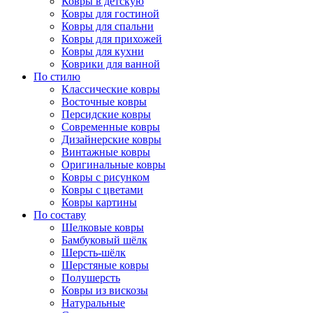
Ковры в детскую
Ковры для гостиной
Ковры для спальни
Ковры для прихожей
Ковры для кухни
Коврики для ванной
По стилю
Классические ковры
Восточные ковры
Персидские ковры
Современные ковры
Дизайнерские ковры
Винтажные ковры
Оригинальные ковры
Ковры с рисунком
Ковры с цветами
Ковры картины
По составу
Шелковые ковры
Бамбуковый шёлк
Шерсть-шёлк
Шерстяные ковры
Полушерсть
Ковры из вискозы
Натуральные