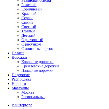
Резиновая основа
Бежевый
Коричневый
Красный
Серый
Синий
Светлый
Темный
Детский
Однотонный
С рисунком
С длинным ворсом
Паласы
Дорожки
Ковровые дорожки
Кремлёвские дорожки
Паласные дорожки
Недорогие
Распродажа
Новости
Магазины
Москва
Региональные
В интерьере