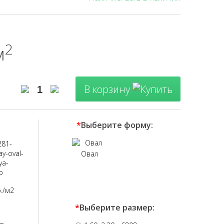
2
м
В корзину
*
Выберите форму:
281-
ay-oval-
Овал
ya-
o
./м2
*
Выберите размер: