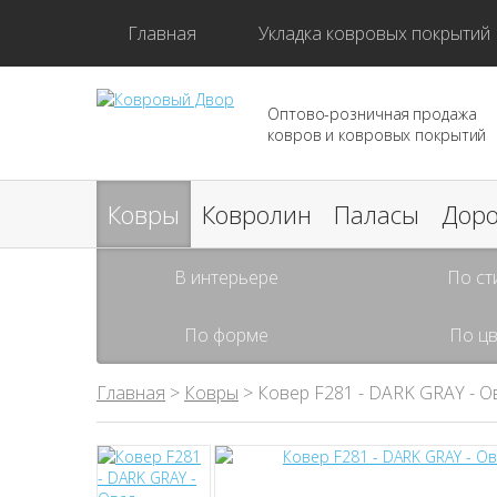
Главная
Укладка ковровых покрытий
Оптово-розничная продажа
ковров и ковровых покрытий
Ковры
Ковролин
Паласы
Дор
В интерьере
По ст
По форме
По цв
Главная
>
Ковры
> Ковер F281 - DARK GRAY - О