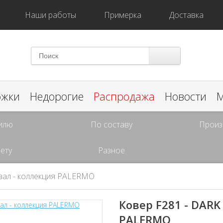
Наши работы
Примерка
Доставка
ожки
Недорогие
Распродажа
Новости
М
илю
По составу
Произ
ету
Разное
вал - коллекция PALERMO
Ковер F281 - DARK
PALERMO