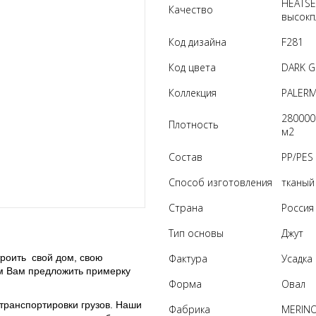
HEATSE
Качество
высокп
Код дизайна
F281
Код цвета
DARK G
Коллекция
PALER
280000
Плотность
м2
Состав
PP/PES 
Способ изготовления
тканый
Страна
Россия
Тип основы
Джут
троить свой дом, свою
Фактура
Усадка
ем Вам предложить примерку
Форма
Овал
транспортировки грузов. Наши
Фабрика
MERIN