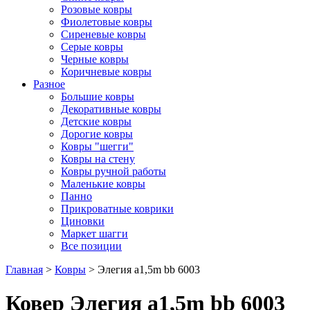
Розовые ковры
Фиолетовые ковры
Сиреневые ковры
Серые ковры
Черные ковры
Коричневые ковры
Разное
Большие ковры
Декоративные ковры
Детские ковры
Дорогие ковры
Ковры "шегги"
Ковры на стену
Ковры ручной работы
Маленькие ковры
Панно
Прикроватные коврики
Циновки
Маркет шагги
Все позиции
Главная
>
Ковры
> Элегия a1,5m bb 6003
Ковер Элегия a1,5m bb 6003