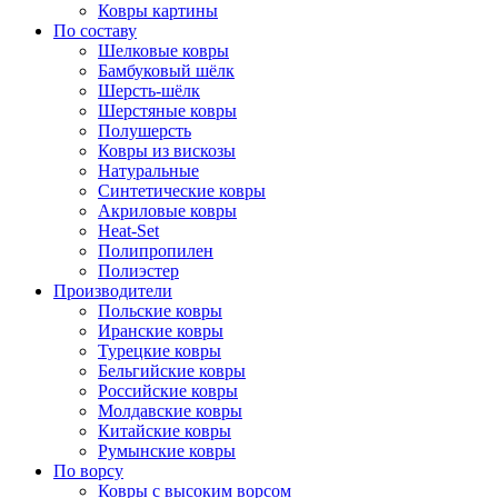
Ковры картины
По составу
Шелковые ковры
Бамбуковый шёлк
Шерсть-шёлк
Шерстяные ковры
Полушерсть
Ковры из вискозы
Натуральные
Синтетические ковры
Акриловые ковры
Heat-Set
Полипропилен
Полиэстер
Производители
Польские ковры
Иранские ковры
Турецкие ковры
Бельгийские ковры
Российские ковры
Молдавские ковры
Китайские ковры
Румынские ковры
По ворсу
Ковры с высоким ворсом