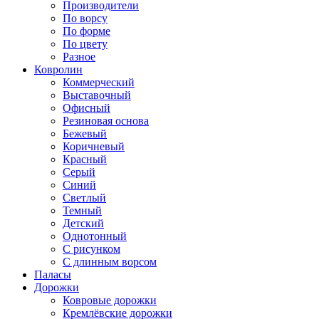
Производители
По ворсу
По форме
По цвету
Разное
Ковролин
Коммерческий
Выставочный
Офисный
Резиновая основа
Бежевый
Коричневый
Красный
Серый
Синий
Светлый
Темный
Детский
Однотонный
С рисунком
С длинным ворсом
Паласы
Дорожки
Ковровые дорожки
Кремлёвские дорожки