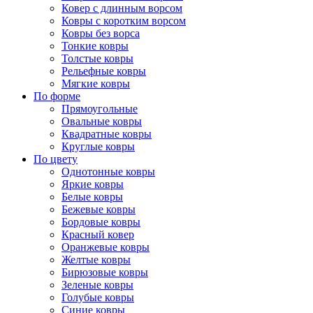
Ковер с длинным ворсом
Ковры с коротким ворсом
Ковры без ворса
Тонкие ковры
Толстые ковры
Рельефные ковры
Мягкие ковры
По форме
Прямоугольные
Овальные ковры
Квадратные ковры
Круглые ковры
По цвету
Однотонные ковры
Яркие ковры
Белые ковры
Бежевые ковры
Бордовые ковры
Красный ковер
Оранжевые ковры
Желтые ковры
Бирюзовые ковры
Зеленые ковры
Голубые ковры
Синие ковры