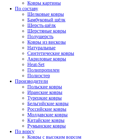
Ковры картины
По составу
Шелковые ковры
Бамбуковый шёлк
Шерсть-шёлк
Шерстяные ковры
Полушерсть
Ковры из вискозы
Натуральные
Синтетические ковры
Акриловые ковры
Heat-Set
Полипропилен
Полиэстер
Производители
Польские ковры
Иранские ковры
Турецкие ковры
Бельгийские ковры
Российские ковры
Молдавские ковры
Китайские ковры
Румынские ковры
По ворсу
Ковры с высоким ворсом