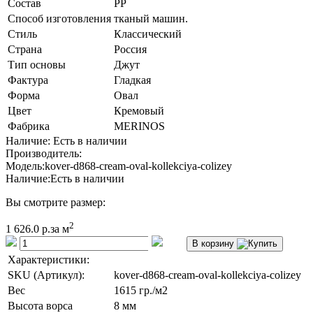
Состав
PP
Способ изготовления
тканый машин.
Стиль
Классический
Страна
Россия
Тип основы
Джут
Фактура
Гладкая
Форма
Овал
Цвет
Кремовый
Фабрика
MERINOS
Наличие: Есть в наличии
Производитель:
Модель:
kover-d868-cream-oval-kollekciya-colizey
Наличие:
Есть в наличии
Вы смотрите размер:
2
1 626.0 р.
за м
В корзину
Характеристики:
SKU (Артикул):
kover-d868-cream-oval-kollekciya-colizey
Вес
1615 гр./м2
Высота ворса
8 мм