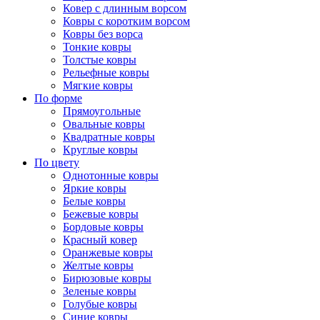
Ковер с длинным ворсом
Ковры с коротким ворсом
Ковры без ворса
Тонкие ковры
Толстые ковры
Рельефные ковры
Мягкие ковры
По форме
Прямоугольные
Овальные ковры
Квадратные ковры
Круглые ковры
По цвету
Однотонные ковры
Яркие ковры
Белые ковры
Бежевые ковры
Бордовые ковры
Красный ковер
Оранжевые ковры
Желтые ковры
Бирюзовые ковры
Зеленые ковры
Голубые ковры
Синие ковры