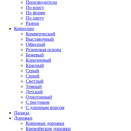
Производители
По ворсу
По форме
По цвету
Разное
Ковролин
Коммерческий
Выставочный
Офисный
Резиновая основа
Бежевый
Коричневый
Красный
Серый
Синий
Светлый
Темный
Детский
Однотонный
С рисунком
С длинным ворсом
Паласы
Дорожки
Ковровые дорожки
Кремлёвские дорожки