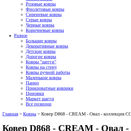
Розовые ковры
Фиолетовые ковры
Сиреневые ковры
Серые ковры
Черные ковры
Коричневые ковры
Разное
Большие ковры
Декоративные ковры
Детские ковры
Дорогие ковры
Ковры "шегги"
Ковры на стену
Ковры ручной работы
Маленькие ковры
Панно
Прикроватные коврики
Циновки
Маркет шагги
Все позиции
Главная
>
Ковры
> Ковер D868 - CREAM - Овал - коллекция 
Ковер D868 - CREAM - Овал 