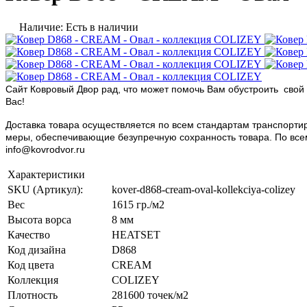
Наличие: Есть в наличии
Сайт Ковровый Двор рад, что может помочь Вам обустроить свой 
Вас!
Доставка товара осуществляется по всем стандартам транспортир
меры, обеспечивающие безупречную сохранность товара. По всем в
info@kovrodvor.ru
Характеристики
SKU (Артикул):
kover-d868-cream-oval-kollekciya-colizey
Вес
1615 гр./м2
Высота ворса
8 мм
Качество
HEATSET
Код дизайна
D868
Код цвета
CREAM
Коллекция
COLIZEY
Плотность
281600 точек/м2