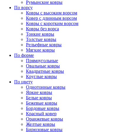
Румынские ковры
По ворсу
Ковры с высоким ворсом
Ковер с длинным ворсом
Ковры с коротким ворсом
Ковры без ворса
Тонкие ковры
Толстые ковры
Рельефные ковры
Мягкие ковры
По форме
Прямоугольные
Овальные ковры
Квадратные ковры
Круглые ковры
По цвету
Однотонные ковры
Яркие ковры
Белые ковры
Бежевые ковры
Бордовые ковры
Красный ковер
Оранжевые ковры
Желтые ковры
Бирюзовые ковры