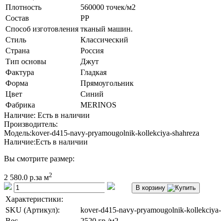
Плотность
560000 точек/м2
Состав
PP
Способ изготовления
тканый машин.
Стиль
Классический
Страна
Россия
Тип основы
Джут
Фактура
Гладкая
Форма
Прямоугольник
Цвет
Синий
Фабрика
MERINOS
Наличие: Есть в наличии
Производитель:
Модель:
kover-d415-navy-pryamougolnik-kollekciya-shahreza
Наличие:
Есть в наличии
Вы смотрите размер:
2
2 580.0 р.
за м
В корзину
Характеристики:
SKU (Артикул):
kover-d415-navy-pryamougolnik-kollekciya-
Вес
2520 гр./м2