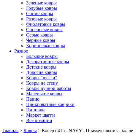
Зеленые ковры
Голубые ковры
Синие ковры
Розовые ковры
Фиолетовые ковры
Сиреневые ковры
Серые ковры
Черные ковры
Коричневые ковры
Разное
Большие ковры
Декоративные ковры
Детские ковры
Дорогие ковры
Ковры "шегги"
Ковры на стену
Ковры ручной работы
Маленькие ковры
Панно
Прикроватные коврики
Циновки
Маркет шагги
Все позиции
Главная
>
Ковры
> Ковер d415 - NAVY - Прямоугольник - ко