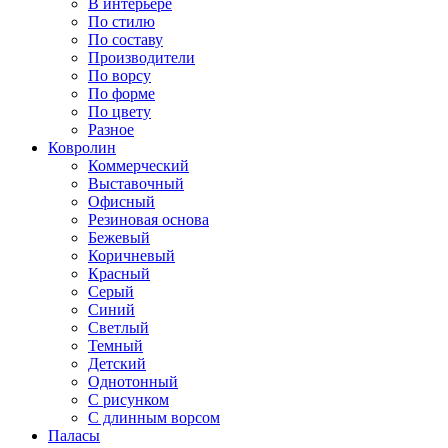
В интерьере
По стилю
По составу
Производители
По ворсу
По форме
По цвету
Разное
Ковролин
Коммерческий
Выставочный
Офисный
Резиновая основа
Бежевый
Коричневый
Красный
Серый
Синий
Светлый
Темный
Детский
Однотонный
С рисунком
С длинным ворсом
Паласы