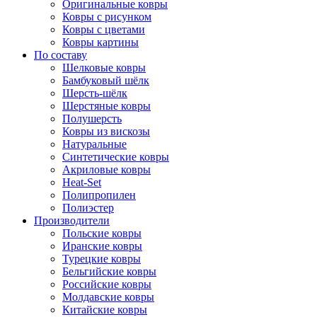
Оригинальные ковры
Ковры с рисунком
Ковры с цветами
Ковры картины
По составу
Шелковые ковры
Бамбуковый шёлк
Шерсть-шёлк
Шерстяные ковры
Полушерсть
Ковры из вискозы
Натуральные
Синтетические ковры
Акриловые ковры
Heat-Set
Полипропилен
Полиэстер
Производители
Польские ковры
Иранские ковры
Турецкие ковры
Бельгийские ковры
Российские ковры
Молдавские ковры
Китайские ковры