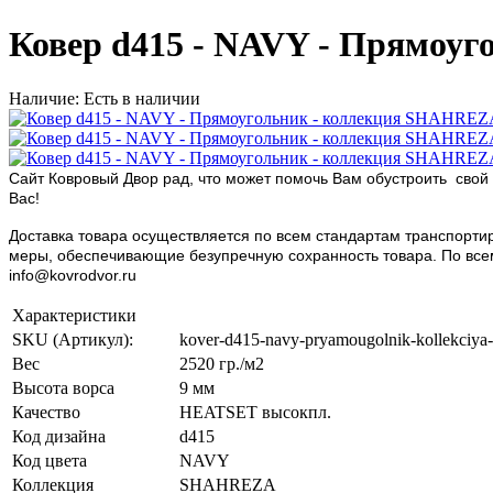
Ковер d415 - NAVY - Прямоу
Наличие: Есть в наличии
Сайт Ковровый Двор рад, что может помочь Вам обустроить свой 
Вас!
Доставка товара осуществляется по всем стандартам транспортир
меры, обеспечивающие безупречную сохранность товара. По всем в
info@kovrodvor.ru
Характеристики
SKU (Артикул):
kover-d415-navy-pryamougolnik-kollekciya-
Вес
2520 гр./м2
Высота ворса
9 мм
Качество
HEATSET высокпл.
Код дизайна
d415
Код цвета
NAVY
Коллекция
SHAHREZA