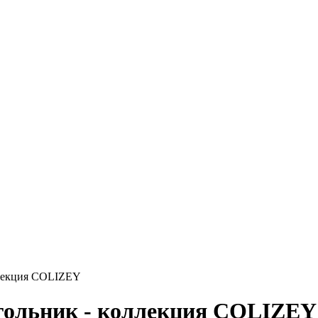
ллекция COLIZEY
угольник - коллекция COLIZEY