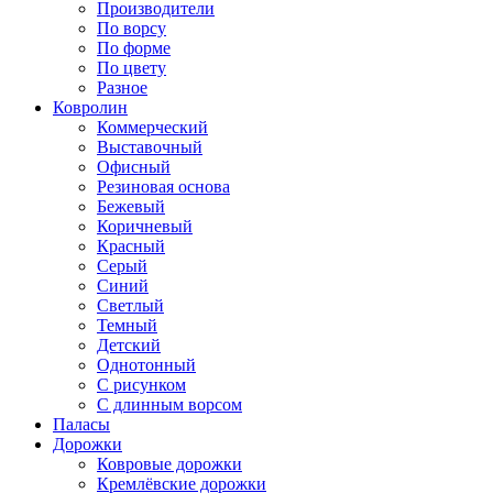
Производители
По ворсу
По форме
По цвету
Разное
Ковролин
Коммерческий
Выставочный
Офисный
Резиновая основа
Бежевый
Коричневый
Красный
Серый
Синий
Светлый
Темный
Детский
Однотонный
С рисунком
С длинным ворсом
Паласы
Дорожки
Ковровые дорожки
Кремлёвские дорожки