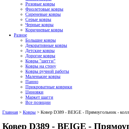
Розовые ковры
Фиолетовые ковры
Сиреневые ковры
Серые ковры
Черные ковры
Коричневые ковры
Разное
Большие ковры
Декоративные ковры
Детские ковры
Дорогие ковры
Ковры "шегги"
Ковры на стену
Ковры ручной работы
Маленькие ковры
Панно
Прикроватные коврики
Циновки
Маркет шагги
Все позиции
Главная
>
Ковры
> Ковер D389 - BEIGE - Прямоугольник - ко
Ковер D389 - BEIGE - Прямо