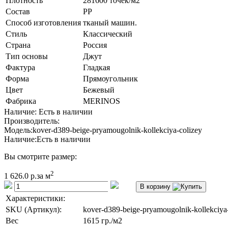
Плотность
281600 точек/м2
Состав
PP
Способ изготовления
тканый машин.
Стиль
Классический
Страна
Россия
Тип основы
Джут
Фактура
Гладкая
Форма
Прямоугольник
Цвет
Бежевый
Фабрика
MERINOS
Наличие: Есть в наличии
Производитель:
Модель:
kover-d389-beige-pryamougolnik-kollekciya-colizey
Наличие:
Есть в наличии
Вы смотрите размер:
2
1 626.0 р.
за м
В корзину
Характеристики:
SKU (Артикул):
kover-d389-beige-pryamougolnik-kollekciya
Вес
1615 гр./м2