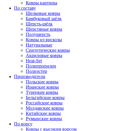
Ковры картины
По составу
Шелковые ковры
Бамбуковый шёлк
Шерсть-шёлк
Шерстяные ковры
Полушерсть
Ковры из вискозы
Натуральные
Синтетические ковры
Акриловые ковры
Heat-Set
Полипропилен
Полиэстер
Производители
Польские ковры
Иранские ковры
Турецкие ковры
Бельгийские ковры
Российские ковры
Молдавские ковры
Китайские ковры
Румынские ковры
По ворсу
Ковры с высоким ворсом