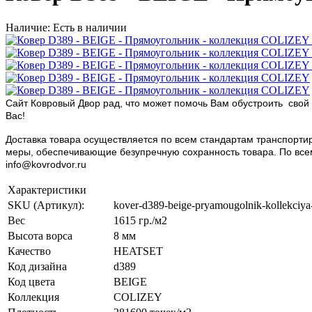
Наличие: Есть в наличии
Сайт Ковровый Двор рад, что может помочь Вам обустроить свой 
Вас!
Доставка товара осуществляется по всем стандартам транспортир
меры, обеспечивающие безупречную сохранность товара. По всем в
info@kovrodvor.ru
Характеристики
SKU (Артикул):
kover-d389-beige-pryamougolnik-kollekciya
Вес
1615 гр./м2
Высота ворса
8 мм
Качество
HEATSET
Код дизайна
d389
Код цвета
BEIGE
Коллекция
COLIZEY