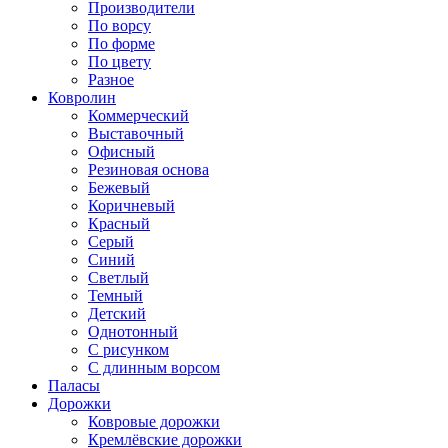
Производители
По ворсу
По форме
По цвету
Разное
Ковролин
Коммерческий
Выставочный
Офисный
Резиновая основа
Бежевый
Коричневый
Красный
Серый
Синий
Светлый
Темный
Детский
Однотонный
С рисунком
С длинным ворсом
Паласы
Дорожки
Ковровые дорожки
Кремлёвские дорожки