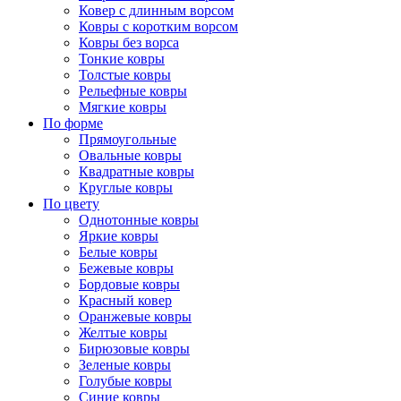
Ковер с длинным ворсом
Ковры с коротким ворсом
Ковры без ворса
Тонкие ковры
Толстые ковры
Рельефные ковры
Мягкие ковры
По форме
Прямоугольные
Овальные ковры
Квадратные ковры
Круглые ковры
По цвету
Однотонные ковры
Яркие ковры
Белые ковры
Бежевые ковры
Бордовые ковры
Красный ковер
Оранжевые ковры
Желтые ковры
Бирюзовые ковры
Зеленые ковры
Голубые ковры
Синие ковры