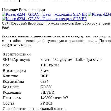
Наличие: Есть в наличии
Сайт Ковровый Двор рад, что может помочь Вам обустроить свой 
Вас!
Доставка товара осуществляется по всем стандартам транспортир
меры, обеспечивающие безупречную сохранность товара. По всем в
info@kovrodvor.ru
Характеристики
SKU (Артикул):
kover-d234-gray-oval-kollekciya-silver
Вес
1101 гр./м2
Высота ворса
7 мм
Качество
BCF
Код дизайна
d234
Код цвета
GRAY
Коллекция
SILVER
Плотность
140800 точек/м2
Состав
PP BCF
Способ изготовления
тканый машин.