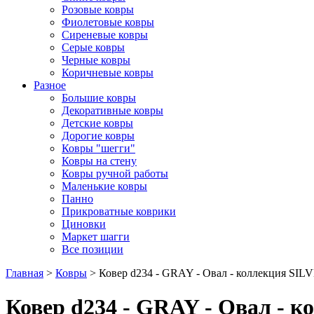
Розовые ковры
Фиолетовые ковры
Сиреневые ковры
Серые ковры
Черные ковры
Коричневые ковры
Разное
Большие ковры
Декоративные ковры
Детские ковры
Дорогие ковры
Ковры "шегги"
Ковры на стену
Ковры ручной работы
Маленькие ковры
Панно
Прикроватные коврики
Циновки
Маркет шагги
Все позиции
Главная
>
Ковры
> Ковер d234 - GRAY - Овал - коллекция SIL
Ковер d234 - GRAY - Овал - 