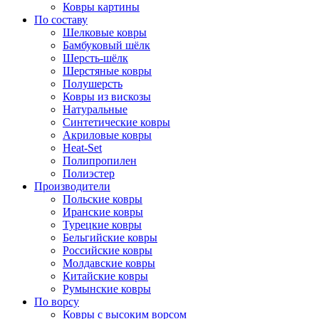
Ковры картины
По составу
Шелковые ковры
Бамбуковый шёлк
Шерсть-шёлк
Шерстяные ковры
Полушерсть
Ковры из вискозы
Натуральные
Синтетические ковры
Акриловые ковры
Heat-Set
Полипропилен
Полиэстер
Производители
Польские ковры
Иранские ковры
Турецкие ковры
Бельгийские ковры
Российские ковры
Молдавские ковры
Китайские ковры
Румынские ковры
По ворсу
Ковры с высоким ворсом