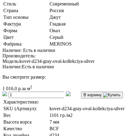
Стиль
Современный
Страна
Россия
Тип основы
Джут
Фактура
Гладкая
Форма
Овал
Цвет
Серый
Фабрика
MERINOS
Наличие: Есть в наличии
Производитель:
Модель:
kover-d234-gray-oval-kollekciya-silver
Наличие:
Есть в наличии
Вы смотрите размер:
2
1 016.0 р.
за м
В корзину
Характеристики:
SKU (Артикул):
kover-d234-gray-oval-kollekciya-silver
Вес
1101 гр./м2
Высота ворса
7 мм
Качество
BCF
Код дизайна
d234