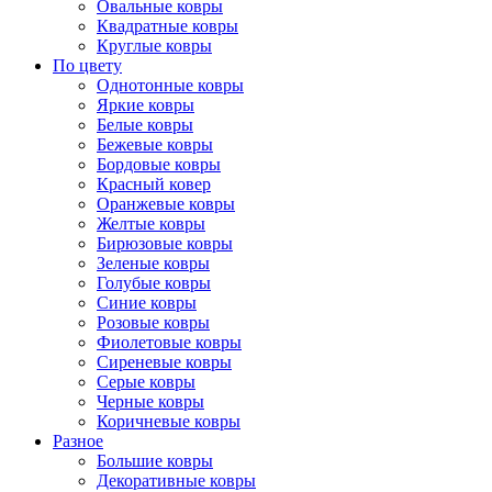
Овальные ковры
Квадратные ковры
Круглые ковры
По цвету
Однотонные ковры
Яркие ковры
Белые ковры
Бежевые ковры
Бордовые ковры
Красный ковер
Оранжевые ковры
Желтые ковры
Бирюзовые ковры
Зеленые ковры
Голубые ковры
Синие ковры
Розовые ковры
Фиолетовые ковры
Сиреневые ковры
Серые ковры
Черные ковры
Коричневые ковры
Разное
Большие ковры
Декоративные ковры