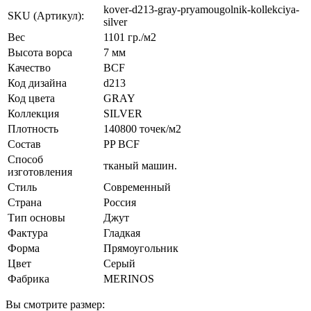
kover-d213-gray-pryamougolnik-kollekciya-
SKU (Артикул):
silver
Вес
1101 гр./м2
Высота ворса
7 мм
Качество
BCF
Код дизайна
d213
Код цвета
GRAY
Коллекция
SILVER
Плотность
140800 точек/м2
Состав
PP BCF
Способ
тканый машин.
изготовления
Стиль
Современный
Страна
Россия
Тип основы
Джут
Фактура
Гладкая
Форма
Прямоугольник
Цвет
Серый
Фабрика
MERINOS
Вы смотрите размер: