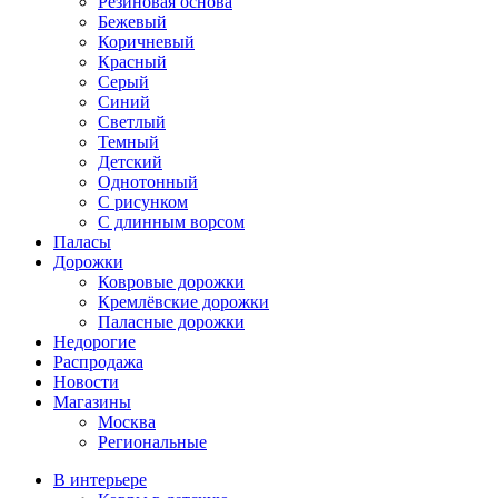
Резиновая основа
Бежевый
Коричневый
Красный
Серый
Синий
Светлый
Темный
Детский
Однотонный
С рисунком
С длинным ворсом
Паласы
Дорожки
Ковровые дорожки
Кремлёвские дорожки
Паласные дорожки
Недорогие
Распродажа
Новости
Магазины
Москва
Региональные
В интерьере