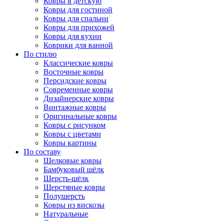
Ковры в детскую
Ковры для гостиной
Ковры для спальни
Ковры для прихожей
Ковры для кухни
Коврики для ванной
По стилю
Классические ковры
Восточные ковры
Персидские ковры
Современные ковры
Дизайнерские ковры
Винтажные ковры
Оригинальные ковры
Ковры с рисунком
Ковры с цветами
Ковры картины
По составу
Шелковые ковры
Бамбуковый шёлк
Шерсть-шёлк
Шерстяные ковры
Полушерсть
Ковры из вискозы
Натуральные