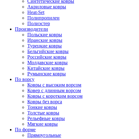
Синтетические ковры
Акриловые ковры
Heat-Set
Полипропилен
Полиэстер
Производители
Польские ковры
Иранские ковры
Турецкие ковры
Бельгийские ковры
Российские ковры
Молдавские ковры
Китайские ковры
Румынские ковры
По ворсу
Ковры с высоким ворсом
Ковер с длинным ворсом
Ковры с коротким ворсом
Ковры без ворса
Тонкие ковры
Толстые ковры
Рельефные ковры
Мягкие ковры
По форме
Прямоугольные