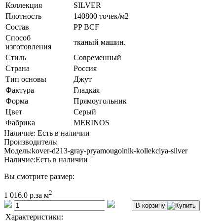
Коллекция
SILVER
Плотность
140800 точек/м2
Состав
PP BCF
Способ
тканый машин.
изготовления
Стиль
Современный
Страна
Россия
Тип основы
Джут
Фактура
Гладкая
Форма
Прямоугольник
Цвет
Серый
Фабрика
MERINOS
Наличие: Есть в наличии
Производитель:
Модель:
kover-d213-gray-pryamougolnik-kollekciya-silver
Наличие:
Есть в наличии
Вы смотрите размер:
2
1 016.0 р.
за м
В корзину
Характеристики: