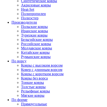
Синтетические ковры
Акриловые ковры
Heat-Set
Полипропилен
Полиэстер
Производители
Польские ковры
Иранские ковры
Турецкие ковры
Бельгийские ковры
Российские ковры
Молдавские ковры
Китайские ковры
Румынские ковры
По ворсу
Ковры с высоким ворсом
Ковер с длинным ворсом
Ковры с коротким ворсом
Ковры без ворса
Тонкие ковры
Толстые ковры
Рельефные ковры
Мягкие ковры
По форме
Прямоугольные