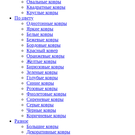
Овальные ковры
Квадратные ковры
Круглые ковры
По цвету
Однотонные ковры
Яркие ковры
Белые ковры
Бежевые ковры
Бордовые ковры
Красный ковер
Оранжевые ковры
Желтые ковры
Бирюзовые ковры
Зеленые ковры
Голубые ковры
Синие ковры
Розовые ковры
Фиолетовые ковры
Сиреневые ковры
Серые ковры
Черные ковры
Коричневые ковры
Разное
Большие ковры
Декоративные ковры