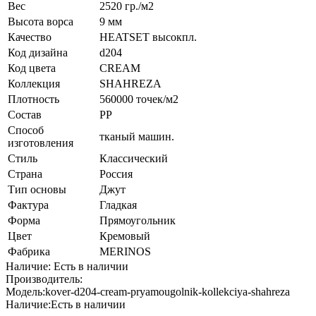
Вес
2520 гр./м2
Высота ворса
9 мм
Качество
HEATSET высокпл.
Код дизайна
d204
Код цвета
CREAM
Коллекция
SHAHREZA
Плотность
560000 точек/м2
Состав
PP
Способ
тканый машин.
изготовления
Стиль
Классический
Страна
Россия
Тип основы
Джут
Фактура
Гладкая
Форма
Прямоугольник
Цвет
Кремовый
Фабрика
MERINOS
Наличие: Есть в наличии
Производитель:
Модель:
kover-d204-cream-pryamougolnik-kollekciya-shahreza
Наличие:
Есть в наличии