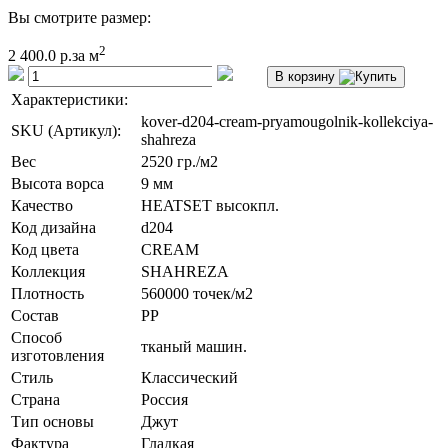
Вы смотрите размер:
2
2 400.0 р.
за м
В корзину
Характеристики:
kover-d204-cream-pryamougolnik-kollekciya-
SKU (Артикул):
shahreza
Вес
2520 гр./м2
Высота ворса
9 мм
Качество
HEATSET высокпл.
Код дизайна
d204
Код цвета
CREAM
Коллекция
SHAHREZA
Плотность
560000 точек/м2
Состав
PP
Способ
тканый машин.
изготовления
Стиль
Классический
Страна
Россия
Тип основы
Джут
Фактура
Гладкая