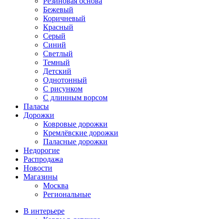
Резиновая основа
Бежевый
Коричневый
Красный
Серый
Синий
Светлый
Темный
Детский
Однотонный
С рисунком
С длинным ворсом
Паласы
Дорожки
Ковровые дорожки
Кремлёвские дорожки
Паласные дорожки
Недорогие
Распродажа
Новости
Магазины
Москва
Региональные
В интерьере