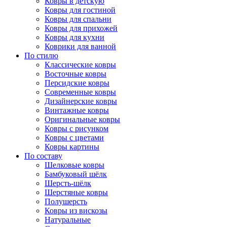
Ковры в детскую
Ковры для гостиной
Ковры для спальни
Ковры для прихожей
Ковры для кухни
Коврики для ванной
По стилю
Классические ковры
Восточные ковры
Персидские ковры
Современные ковры
Дизайнерские ковры
Винтажные ковры
Оригинальные ковры
Ковры с рисунком
Ковры с цветами
Ковры картины
По составу
Шелковые ковры
Бамбуковый шёлк
Шерсть-шёлк
Шерстяные ковры
Полушерсть
Ковры из вискозы
Натуральные