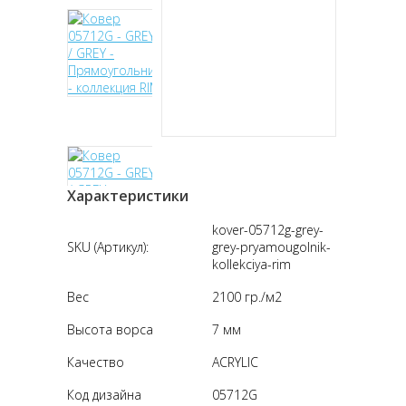
Характеристики
kover-05712g-grey-
SKU (Артикул):
grey-pryamougolnik-
kollekciya-rim
Вес
2100 гр./м2
Высота ворса
7 мм
Качество
ACRYLIC
Код дизайна
05712G