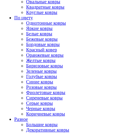
Овальные ковры
Квадратные ковры
Круглые ковры
По цвету
Однотонные ковры
Яркие ковры
Белые ковры
Бежевые ковры
Бордовые ковры
Красный ковер
Оранжевые ковры
Желтые ковры
Бирюзовые ковры
Зеленые ковры
Голубые ковры
Синие ковры
Розовые ковры
Фиолетовые ковры
Сиреневые ковры
Серые ковры
Черные ковры
Коричневые ковры
Разное
Большие ковры
Декоративные ковры