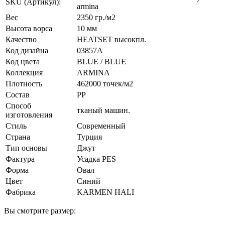
SKU (Артикул):
armina
Вес
2350 гр./м2
Высота ворса
10 мм
Качество
HEATSET высокпл.
Код дизайна
03857A
Код цвета
BLUE / BLUE
Коллекция
ARMINA
Плотность
462000 точек/м2
Состав
PP
Способ
тканый машин.
изготовления
Стиль
Современный
Страна
Турция
Тип основы
Джут
Фактура
Усадка PES
Форма
Овал
Цвет
Синий
Фабрика
KARMEN HALI
Вы смотрите размер: