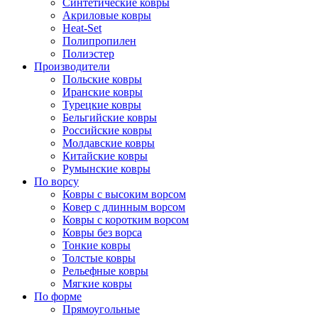
Синтетические ковры
Акриловые ковры
Heat-Set
Полипропилен
Полиэстер
Производители
Польские ковры
Иранские ковры
Турецкие ковры
Бельгийские ковры
Российские ковры
Молдавские ковры
Китайские ковры
Румынские ковры
По ворсу
Ковры с высоким ворсом
Ковер с длинным ворсом
Ковры с коротким ворсом
Ковры без ворса
Тонкие ковры
Толстые ковры
Рельефные ковры
Мягкие ковры
По форме
Прямоугольные