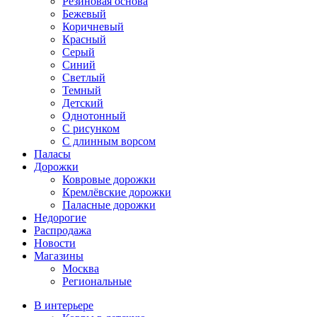
Резиновая основа
Бежевый
Коричневый
Красный
Серый
Синий
Светлый
Темный
Детский
Однотонный
С рисунком
С длинным ворсом
Паласы
Дорожки
Ковровые дорожки
Кремлёвские дорожки
Паласные дорожки
Недорогие
Распродажа
Новости
Магазины
Москва
Региональные
В интерьере