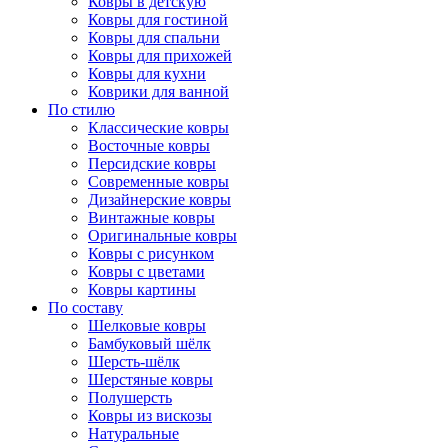
Ковры в детскую
Ковры для гостиной
Ковры для спальни
Ковры для прихожей
Ковры для кухни
Коврики для ванной
По стилю
Классические ковры
Восточные ковры
Персидские ковры
Современные ковры
Дизайнерские ковры
Винтажные ковры
Оригинальные ковры
Ковры с рисунком
Ковры с цветами
Ковры картины
По составу
Шелковые ковры
Бамбуковый шёлк
Шерсть-шёлк
Шерстяные ковры
Полушерсть
Ковры из вискозы
Натуральные