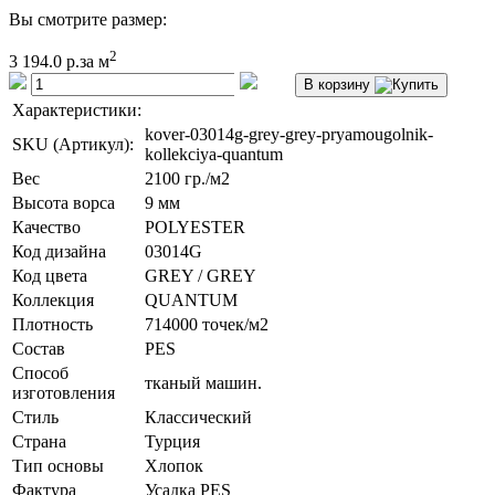
Вы смотрите размер:
2
3 194.0 р.
за м
В корзину
Характеристики:
kover-03014g-grey-grey-pryamougolnik-
SKU (Артикул):
kollekciya-quantum
Вес
2100 гр./м2
Высота ворса
9 мм
Качество
POLYESTER
Код дизайна
03014G
Код цвета
GREY / GREY
Коллекция
QUANTUM
Плотность
714000 точек/м2
Состав
PES
Способ
тканый машин.
изготовления
Стиль
Классический
Страна
Турция
Тип основы
Хлопок
Фактура
Усадка PES