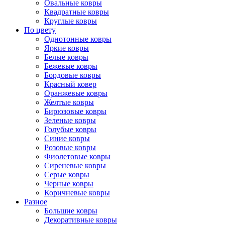
Овальные ковры
Квадратные ковры
Круглые ковры
По цвету
Однотонные ковры
Яркие ковры
Белые ковры
Бежевые ковры
Бордовые ковры
Красный ковер
Оранжевые ковры
Желтые ковры
Бирюзовые ковры
Зеленые ковры
Голубые ковры
Синие ковры
Розовые ковры
Фиолетовые ковры
Сиреневые ковры
Серые ковры
Черные ковры
Коричневые ковры
Разное
Большие ковры
Декоративные ковры