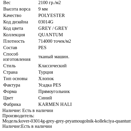
Вес
2100 гр./м2
Высота ворса
9 мм
Качество
POLYESTER
Код дизайна
03014G
Код цвета
GREY / GREY
Коллекция
QUANTUM
Плотность
714000 точек/м2
Состав
PES
Способ
тканый машин.
изготовления
Стиль
Классический
Страна
Турция
Тип основы
Хлопок
Фактура
Усадка PES
Форма
Прямоугольник
Цвет
Синий
Фабрика
KARMEN HALI
Наличие: Есть в наличии
Производитель:
Модель:
kover-03014g-grey-grey-pryamougolnik-kollekciya-quantu
Наличие:
Есть в наличии