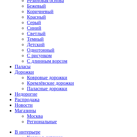
Резиновая основа
Бежевый
Коричневый
Красный
Серый
Синий
Светлый
Темный
Детский
Однотонный
С рисунком
С длинным ворсом
Паласы
Дорожки
Ковровые дорожки
Кремлёвские дорожки
Паласные дорожки
Недорогие
Распродажа
Новости
Магазины
Москва
Региональные
В интерьере