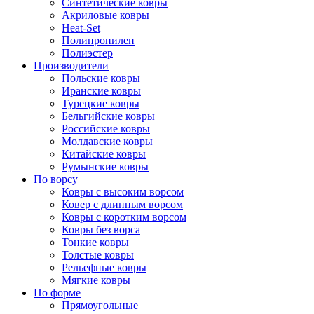
Синтетические ковры
Акриловые ковры
Heat-Set
Полипропилен
Полиэстер
Производители
Польские ковры
Иранские ковры
Турецкие ковры
Бельгийские ковры
Российские ковры
Молдавские ковры
Китайские ковры
Румынские ковры
По ворсу
Ковры с высоким ворсом
Ковер с длинным ворсом
Ковры с коротким ворсом
Ковры без ворса
Тонкие ковры
Толстые ковры
Рельефные ковры
Мягкие ковры
По форме
Прямоугольные