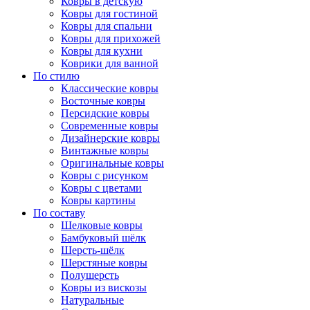
Ковры в детскую
Ковры для гостиной
Ковры для спальни
Ковры для прихожей
Ковры для кухни
Коврики для ванной
По стилю
Классические ковры
Восточные ковры
Персидские ковры
Современные ковры
Дизайнерские ковры
Винтажные ковры
Оригинальные ковры
Ковры с рисунком
Ковры с цветами
Ковры картины
По составу
Шелковые ковры
Бамбуковый шёлк
Шерсть-шёлк
Шерстяные ковры
Полушерсть
Ковры из вискозы
Натуральные