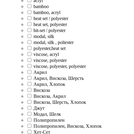
acryl
bamboo
bamboo, acryl
heat set / polyester
heat set, polyester
hit-set / polyester
modal, silk
modal, silk , poliester
polyester,heat set
viscose, acryl
viscose, polyester
viscose, polyester, polyester
Акрил
Акрил, Вискоза, Шерсть
Акрил, Хлопок
Вискоза
Вискоза, Акрил
Вискоза, Шерсть, Хлопок
Джут
Модал, Шелк
Полипропилен
Полипропилен, Вискоза, Хлопок
Хет-Сет