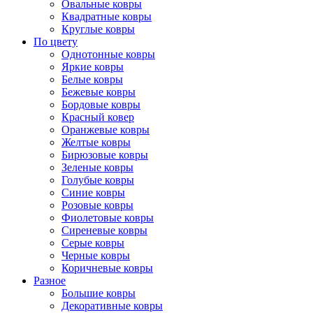
Овальные ковры
Квадратные ковры
Круглые ковры
По цвету
Однотонные ковры
Яркие ковры
Белые ковры
Бежевые ковры
Бордовые ковры
Красный ковер
Оранжевые ковры
Желтые ковры
Бирюзовые ковры
Зеленые ковры
Голубые ковры
Синие ковры
Розовые ковры
Фиолетовые ковры
Сиреневые ковры
Серые ковры
Черные ковры
Коричневые ковры
Разное
Большие ковры
Декоративные ковры