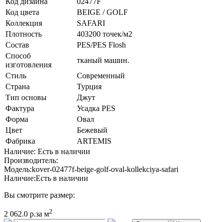
Код дизайна
02477F
Код цвета
BEIGE / GOLF
Коллекция
SAFARI
Плотность
403200 точек/м2
Состав
PES/PES Flosh
Способ
тканый машин.
изготовления
Стиль
Современный
Страна
Турция
Тип основы
Джут
Фактура
Усадка PES
Форма
Овал
Цвет
Бежевый
Фабрика
ARTEMIS
Наличие: Есть в наличии
Производитель:
Модель:
kover-02477f-beige-golf-oval-kollekciya-safari
Наличие:
Есть в наличии
Вы смотрите размер:
2
2 062.0 р.
за м