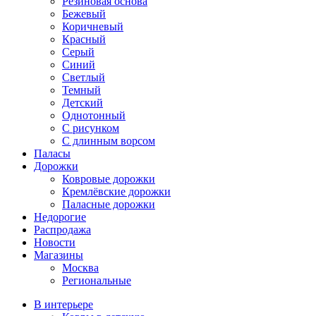
Резиновая основа
Бежевый
Коричневый
Красный
Серый
Синий
Светлый
Темный
Детский
Однотонный
С рисунком
С длинным ворсом
Паласы
Дорожки
Ковровые дорожки
Кремлёвские дорожки
Паласные дорожки
Недорогие
Распродажа
Новости
Магазины
Москва
Региональные
В интерьере