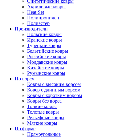
Синтетические ковры
Акриловые ковры
Heat-Set
Полипропилен
Полиэстер
Производители
Польские ковры
Иранские ковры
Турецкие ковры
Бельгийские ковры
Российские ковры
Молдавские ковры
Китайские ковры
Румынские ковры
По ворсу
Ковры с высоким ворсом
Ковер с длинным ворсом
Ковры с коротким ворсом
Ковры без ворса
Тонкие ковры
Толстые ковры
Рельефные ковры
Мягкие ковры
По форме
Прямоугольные