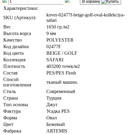
В корзину
Характеристики:
kover-02477f-beige-golf-oval-kollekciya-
SKU (Артикул):
safari
Вес
1650 гр./м2
Высота ворса
9 мм
Качество
POLYESTER
Код дизайна
02477F
Код цвета
BEIGE / GOLF
Коллекция
SAFARI
Плотность
403200 точек/м2
Состав
PES/PES Flosh
Способ
тканый машин.
изготовления
Стиль
Современный
Страна
Турция
Тип основы
Джут
Фактура
Усадка PES
Форма
Овал
Цвет
Бежевый
Фабрика
ARTEMIS