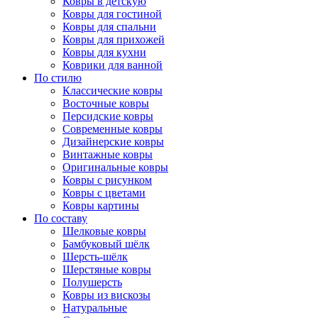
Ковры в детскую
Ковры для гостиной
Ковры для спальни
Ковры для прихожей
Ковры для кухни
Коврики для ванной
По стилю
Классические ковры
Восточные ковры
Персидские ковры
Современные ковры
Дизайнерские ковры
Винтажные ковры
Оригинальные ковры
Ковры с рисунком
Ковры с цветами
Ковры картины
По составу
Шелковые ковры
Бамбуковый шёлк
Шерсть-шёлк
Шерстяные ковры
Полушерсть
Ковры из вискозы
Натуральные