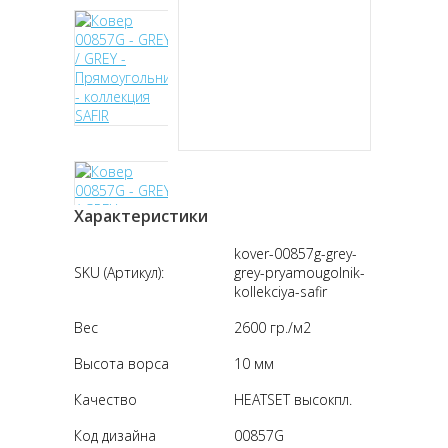
Характеристики
kover-00857g-grey-
SKU (Артикул):
grey-pryamougolnik-
kollekciya-safir
Вес
2600 гр./м2
Высота ворса
10 мм
Качество
HEATSET высокпл.
Код дизайна
00857G