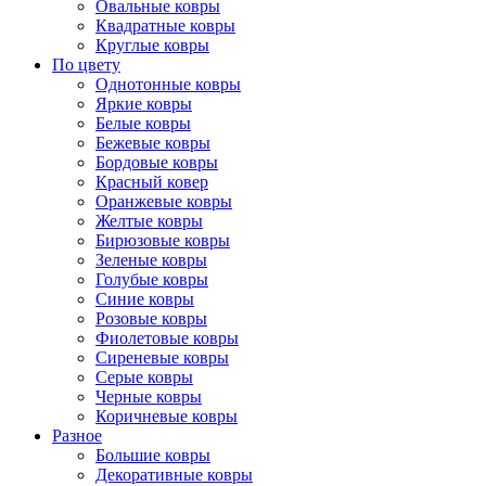
Овальные ковры
Квадратные ковры
Круглые ковры
По цвету
Однотонные ковры
Яркие ковры
Белые ковры
Бежевые ковры
Бордовые ковры
Красный ковер
Оранжевые ковры
Желтые ковры
Бирюзовые ковры
Зеленые ковры
Голубые ковры
Синие ковры
Розовые ковры
Фиолетовые ковры
Сиреневые ковры
Серые ковры
Черные ковры
Коричневые ковры
Разное
Большие ковры
Декоративные ковры