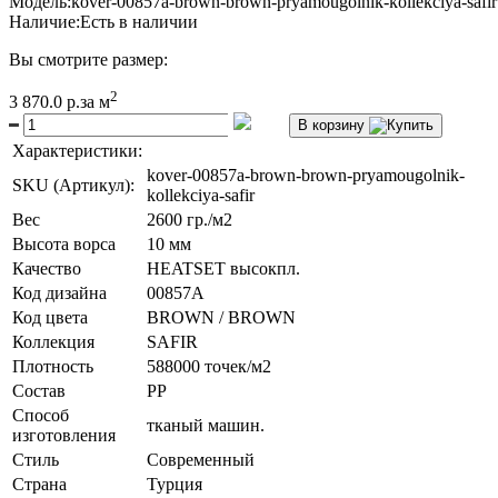
Модель:
kover-00857a-brown-brown-pryamougolnik-kollekciya-safir
Наличие:
Есть в наличии
Вы смотрите размер:
2
3 870.0 р.
за м
В корзину
Характеристики:
kover-00857a-brown-brown-pryamougolnik-
SKU (Артикул):
kollekciya-safir
Вес
2600 гр./м2
Высота ворса
10 мм
Качество
HEATSET высокпл.
Код дизайна
00857A
Код цвета
BROWN / BROWN
Коллекция
SAFIR
Плотность
588000 точек/м2
Состав
PP
Способ
тканый машин.
изготовления
Стиль
Современный
Страна
Турция