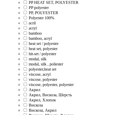
PP HEAT SET, POLYESTER
PP polyester
PP, POLYESTER
Polyester 100%
acril
acryl
bamboo
bamboo, acryl
heat set / polyester
heat set, polyester
hit-set / polyester
modal, silk
modal, silk , poliester
polyester,heat set
viscose, acryl
viscose, polyester
viscose, polyester, polyester
Акрил
Акрил, Вискоза, Шерсть
Акрил, Хлопок
Вискоза
Вискоза, Акрил