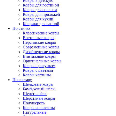
Ковры в детскую
Ковры для гостиной
Ковры для спальни
Ковры для прихожей
Ковры для кухни
Коврики для ванной
По стилю
Классические ковры
Восточные ковры
Персидские ковры
Современные ковры
Дизайнерские ковры
Винтажные ковры
Оригинальные ковры
Ковры с рисунком
Ковры с цветами
Ковры картины
По составу
Шелковые ковры
Бамбуковый шёлк
Шерсть-шёлк
Шерстяные ковры
Полушерсть
Ковры из вискозы
Натуральные