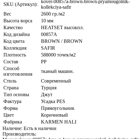
kover-00857a-brown-brown-pryamougolnik-
SKU (Артикул):
kollekciya-safir
Вес
2600 гр./м2
Высота ворса
10 мм
Качество
HEATSET высокпл.
Код дизайна
00857A
Код цвета
BROWN / BROWN
Коллекция
SAFIR
Плотность
588000 точек/м2
Состав
PP
Способ
тканый машин.
изготовления
Стиль
Современный
Страна
Турция
Тип основы
Джут
Фактура
Усадка PES
Форма
Прямоугольник
Цвет
Коричневый
Фабрика
KARMEN HALI
Наличие: Есть в наличии
Производитель: