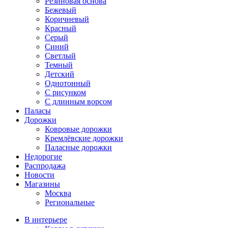
Резиновая основа
Бежевый
Коричневый
Красный
Серый
Синий
Светлый
Темный
Детский
Однотонный
С рисунком
С длинным ворсом
Паласы
Дорожки
Ковровые дорожки
Кремлёвские дорожки
Паласные дорожки
Недорогие
Распродажа
Новости
Магазины
Москва
Региональные
В интерьере