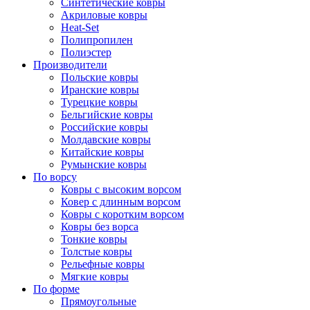
Синтетические ковры
Акриловые ковры
Heat-Set
Полипропилен
Полиэстер
Производители
Польские ковры
Иранские ковры
Турецкие ковры
Бельгийские ковры
Российские ковры
Молдавские ковры
Китайские ковры
Румынские ковры
По ворсу
Ковры с высоким ворсом
Ковер с длинным ворсом
Ковры с коротким ворсом
Ковры без ворса
Тонкие ковры
Толстые ковры
Рельефные ковры
Мягкие ковры
По форме
Прямоугольные