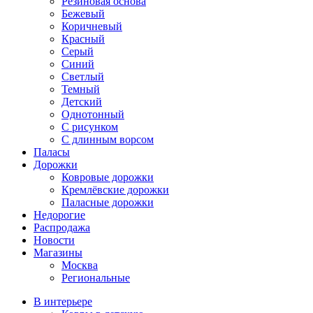
Резиновая основа
Бежевый
Коричневый
Красный
Серый
Синий
Светлый
Темный
Детский
Однотонный
С рисунком
С длинным ворсом
Паласы
Дорожки
Ковровые дорожки
Кремлёвские дорожки
Паласные дорожки
Недорогие
Распродажа
Новости
Магазины
Москва
Региональные
В интерьере