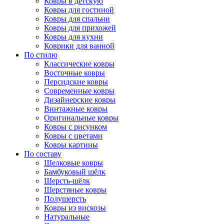
Ковры в детскую
Ковры для гостиной
Ковры для спальни
Ковры для прихожей
Ковры для кухни
Коврики для ванной
По стилю
Классические ковры
Восточные ковры
Персидские ковры
Современные ковры
Дизайнерские ковры
Винтажные ковры
Оригинальные ковры
Ковры с рисунком
Ковры с цветами
Ковры картины
По составу
Шелковые ковры
Бамбуковый шёлк
Шерсть-шёлк
Шерстяные ковры
Полушерсть
Ковры из вискозы
Натуральные