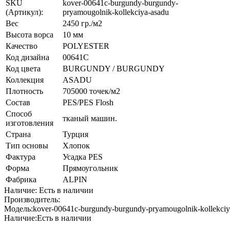
SKU
kover-00641c-burgundy-burgundy-
(Артикул):
pryamougolnik-kollekciya-asadu
Вес
2450 гр./м2
Высота ворса
10 мм
Качество
POLYESTER
Код дизайна
00641C
Код цвета
BURGUNDY / BURGUNDY
Коллекция
ASADU
Плотность
705000 точек/м2
Состав
PES/PES Flosh
Способ
тканый машин.
изготовления
Страна
Турция
Тип основы
Хлопок
Фактура
Усадка PES
Форма
Прямоугольник
Фабрика
ALPIN
Наличие: Есть в наличии
Производитель:
Модель:
kover-00641c-burgundy-burgundy-pryamougolnik-kollekciy
Наличие:
Есть в наличии