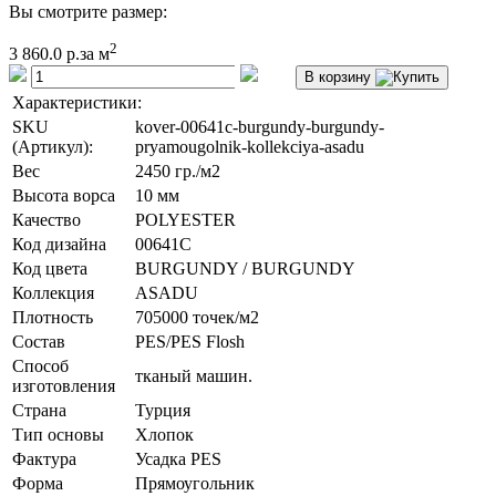
Вы смотрите размер:
2
3 860.0 р.
за м
В корзину
Характеристики:
SKU
kover-00641c-burgundy-burgundy-
(Артикул):
pryamougolnik-kollekciya-asadu
Вес
2450 гр./м2
Высота ворса
10 мм
Качество
POLYESTER
Код дизайна
00641C
Код цвета
BURGUNDY / BURGUNDY
Коллекция
ASADU
Плотность
705000 точек/м2
Состав
PES/PES Flosh
Способ
тканый машин.
изготовления
Страна
Турция
Тип основы
Хлопок
Фактура
Усадка PES
Форма
Прямоугольник