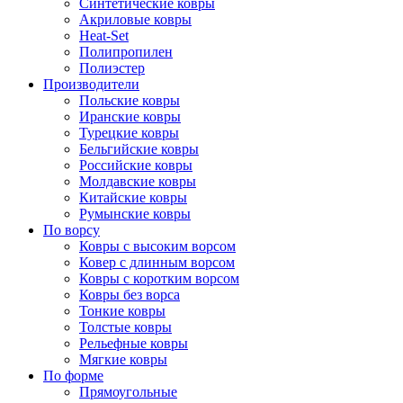
Синтетические ковры
Акриловые ковры
Heat-Set
Полипропилен
Полиэстер
Производители
Польские ковры
Иранские ковры
Турецкие ковры
Бельгийские ковры
Российские ковры
Молдавские ковры
Китайские ковры
Румынские ковры
По ворсу
Ковры с высоким ворсом
Ковер с длинным ворсом
Ковры с коротким ворсом
Ковры без ворса
Тонкие ковры
Толстые ковры
Рельефные ковры
Мягкие ковры
По форме
Прямоугольные