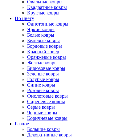
Овальные ковры
Квадратные ковры
Круглые ковры
По цвету
Однотонные ковры
Яркие ковры
Белые ковры
Бежевые ковры
Бордовые ковры
Красный ковер
Оранжевые ковры
Желтые ковры
Бирюзовые ковры
Зеленые ковры
Голубые ковры
Синие ковры
Розовые ковры
Фиолетовые ковры
Сиреневые ковры
Серые ковры
Черные ковры
Коричневые ковры
Разное
Большие ковры
Декоративные ковры