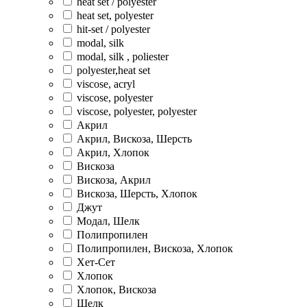
heat set / polyester
heat set, polyester
hit-set / polyester
modal, silk
modal, silk , poliester
polyester,heat set
viscose, acryl
viscose, polyester
viscose, polyester, polyester
Акрил
Акрил, Вискоза, Шерсть
Акрил, Хлопок
Вискоза
Вискоза, Акрил
Вискоза, Шерсть, Хлопок
Джут
Модал, Шелк
Полипропилен
Полипропилен, Вискоза, Хлопок
Хет-Сет
Хлопок
Хлопок, Вискоза
Шелк