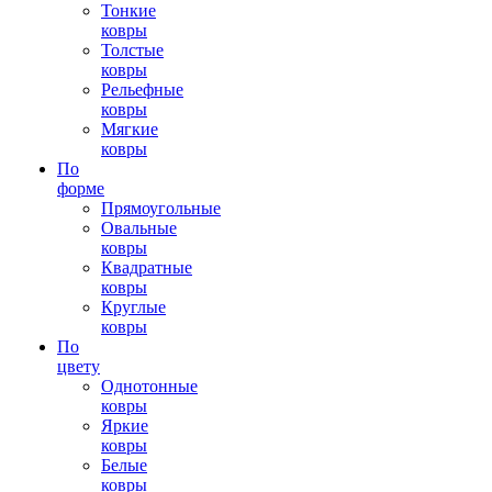
Тонкие
ковры
Толстые
ковры
Рельефные
ковры
Мягкие
ковры
По
форме
Прямоугольные
Овальные
ковры
Квадратные
ковры
Круглые
ковры
По
цвету
Однотонные
ковры
Яркие
ковры
Белые
ковры