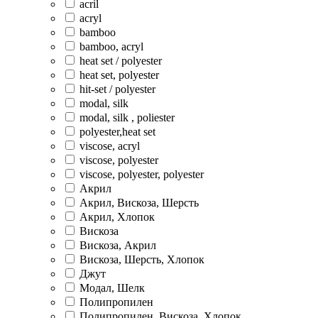
acril
acryl
bamboo
bamboo, acryl
heat set / polyester
heat set, polyester
hit-set / polyester
modal, silk
modal, silk , poliester
polyester,heat set
viscose, acryl
viscose, polyester
viscose, polyester, polyester
Акрил
Акрил, Вискоза, Шерсть
Акрил, Хлопок
Вискоза
Вискоза, Акрил
Вискоза, Шерсть, Хлопок
Джут
Модал, Шелк
Полипропилен
Полипропилен, Вискоза, Хлопок