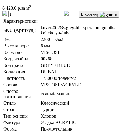
2
6 428.0 р.
за м
В корзину
Характеристики:
kover-00268-grey-blue-pryamougolnik-
SKU (Артикул):
kollekciya-dubai
Вес
2200 гр./м2
Высота ворса
6 мм
Качество
VISCOSE
Код дизайна
00268
Код цвета
GREY / BLUE
Коллекция
DUBAI
Плотность
1730000 точек/м2
Состав
VISCOSE/ACRYLIC
Способ
тканый машин.
изготовления
Стиль
Классический
Страна
Турция
Тип основы
Хлопок
Фактура
Усадка ACRYLIC
Форма
Прямоугольник