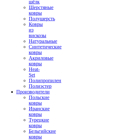
шёлк
Шерстяные
ковры
Полушерсть
Ковры
из
вискозы
Натуральные
Синтетические
ковры
Акриловые
ковры
Heat-
Set
Полипропилен
Полиэстер
Производители
Польские
ковры
Иранские
ковры
Турецкие
ковры
Бельгийские
ковры