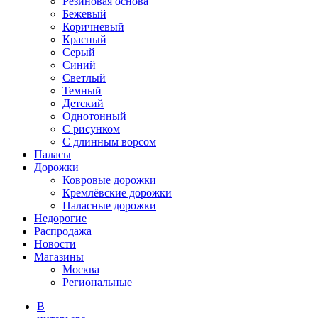
Резиновая основа
Бежевый
Коричневый
Красный
Серый
Синий
Светлый
Темный
Детский
Однотонный
С рисунком
С длинным ворсом
Паласы
Дорожки
Ковровые дорожки
Кремлёвские дорожки
Паласные дорожки
Недорогие
Распродажа
Новости
Магазины
Москва
Региональные
В