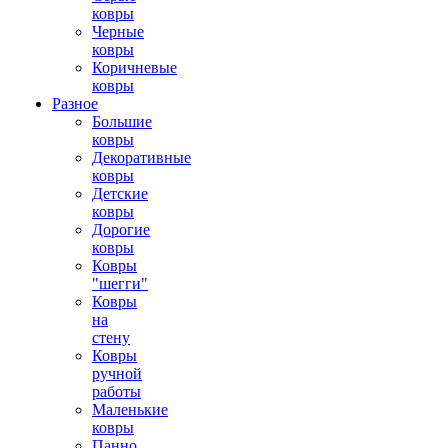
ковры
Черные
ковры
Коричневые
ковры
Разное
Большие
ковры
Декоративные
ковры
Детские
ковры
Дорогие
ковры
Ковры
"шегги"
Ковры
на
стену
Ковры
ручной
работы
Маленькие
ковры
Панно