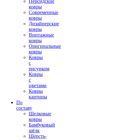
Персидские
ковры
Современные
ковры
Дизайнерские
ковры
Винтажные
ковры
Оригинальные
ковры
Ковры
с
рисунком
Ковры
с
цветами
Ковры
картины
По
составу
Шелковые
ковры
Бамбуковый
шёлк
Шерсть-