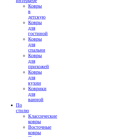
интерьере
Ковры
в
детскую
Ковры
для
гостиной
Ковры
для
спальни
Ковры
для
прихожей
Ковры
для
кухни
Коврики
для
ванной
По
стилю
Классические
ковры
Восточные
ковры