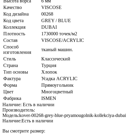
Высота ворса
6 мм
Качество
VISCOSE
Код дизайна
00268
Код цвета
GREY / BLUE
Коллекция
DUBAI
Плотность
1730000 точек/м2
Состав
VISCOSE/ACRYLIC
Способ
тканый машин.
изготовления
Стиль
Классический
Страна
Турция
Тип основы
Хлопок
Фактура
Усадка ACRYLIC
Форма
Прямоугольник
Цвет
Многоцветный
Фабрика
ISMEN
Наличие: Есть в наличии
Производитель:
Модель:
kover-00268-grey-blue-pryamougolnik-kollekciya-dubai
Наличие:
Есть в наличии
Вы смотрите размер: