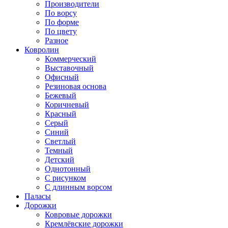
Производители
По ворсу
По форме
По цвету
Разное
Ковролин
Коммерческий
Выставочный
Офисный
Резиновая основа
Бежевый
Коричневый
Красный
Серый
Синий
Светлый
Темный
Детский
Однотонный
С рисунком
С длинным ворсом
Паласы
Дорожки
Ковровые дорожки
Кремлёвские дорожки