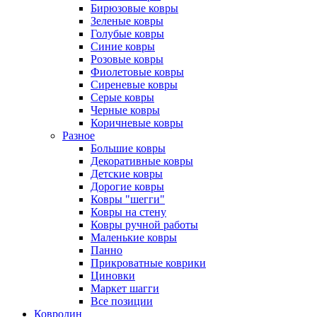
Бирюзовые ковры
Зеленые ковры
Голубые ковры
Синие ковры
Розовые ковры
Фиолетовые ковры
Сиреневые ковры
Серые ковры
Черные ковры
Коричневые ковры
Разное
Большие ковры
Декоративные ковры
Детские ковры
Дорогие ковры
Ковры "шегги"
Ковры на стену
Ковры ручной работы
Маленькие ковры
Панно
Прикроватные коврики
Циновки
Маркет шагги
Все позиции
Ковролин