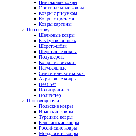
Винтажные ковры
Оригинальные ковры
Ковры с рисунком
Ковры с цветами
Ковры картины
По составу
Шелковые ковры
Бамбуковый шёлк
Шерсть-шёлк
Шерстяные ковры
Полушерсть
Ковры из вискозы
Натуральные
Синтетические ковры
Акриловые ковры
Heat-Set
Полипропилен
Полиэстер
Производители
Польские ковры
Иранские ковры
Турецкие ковры
Бельгийские ковры
Российские ковры
Молдавские ковры