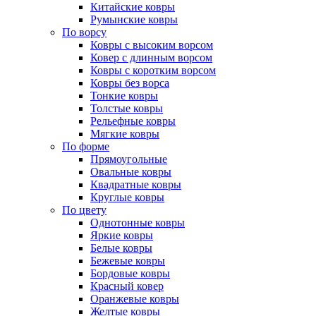
Китайские ковры
Румынские ковры
По ворсу
Ковры с высоким ворсом
Ковер с длинным ворсом
Ковры с коротким ворсом
Ковры без ворса
Тонкие ковры
Толстые ковры
Рельефные ковры
Мягкие ковры
По форме
Прямоугольные
Овальные ковры
Квадратные ковры
Круглые ковры
По цвету
Однотонные ковры
Яркие ковры
Белые ковры
Бежевые ковры
Бордовые ковры
Красный ковер
Оранжевые ковры
Желтые ковры