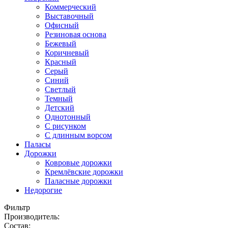
Коммерческий
Выставочный
Офисный
Резиновая основа
Бежевый
Коричневый
Красный
Серый
Синий
Светлый
Темный
Детский
Однотонный
С рисунком
С длинным ворсом
Паласы
Дорожки
Ковровые дорожки
Кремлёвские дорожки
Паласные дорожки
Недорогие
Фильтр
Производитель:
Состав: