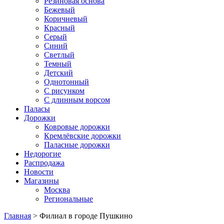
Резиновая основа
Бежевый
Коричневый
Красный
Серый
Синий
Светлый
Темный
Детский
Однотонный
С рисунком
С длинным ворсом
Паласы
Дорожки
Ковровые дорожки
Кремлёвские дорожки
Паласные дорожки
Недорогие
Распродажа
Новости
Магазины
Москва
Региональные
Главная
> Филиал в городе Пушкино