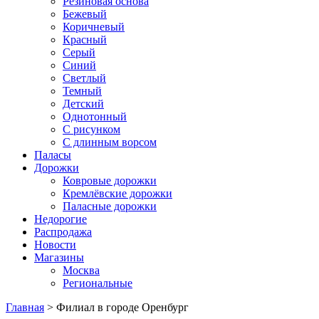
Резиновая основа
Бежевый
Коричневый
Красный
Серый
Синий
Светлый
Темный
Детский
Однотонный
С рисунком
С длинным ворсом
Паласы
Дорожки
Ковровые дорожки
Кремлёвские дорожки
Паласные дорожки
Недорогие
Распродажа
Новости
Магазины
Москва
Региональные
Главная
> Филиал в городе Оренбург