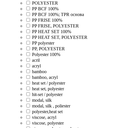
POLYESTER
PP BCF 100%
PP BCF 100%; TPR основа
PP FRISE 100%
PP FRISE, POLYESTER
PP HEAT SET 100%
PP HEAT SET, POLYESTER
PP polyester
PP, POLYESTER
Polyester 100%
acril
acryl
bamboo
bamboo, acryl
heat set / polyester
heat set, polyester
hit-set / polyester
modal, silk
modal, silk , poliester
polyester,heat set
viscose, acryl
viscose, polyester