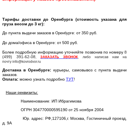
Тарифы доставки до Оренбурга (стоимость указана для
груза весом до 3 кг):
До пункта выдачи заказов в
е: от 350 руб.
Оренбург
До дома/офиса в
е: от 500 руб.
Оренбург
Более подробную информацию уточняйте позвонив по номеру
8
(499) 391-62-08
,
ЗАКАЗАТЬ ЗВОНОК
, либо написав нам на
почту info@kovrodvor.ru
Доставка в
Оренбург
е:
курьеры, самовывоз с пункта выдачи
заказов.
Оплата:
можно узнать подробно
ТУТ
!
Наши реквизиты:
Наименование: ИП Ибрагимова
ОГРН 304770000595190 от 25 ноября 2004
Юр. адрес: РФ,127106,г. Москва, Гостиничный проезд,
д. 9А