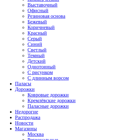
Выставочный
Офисный
Резиновая основа
Бежевый
Коричневый
Красный
Серый
Синий
Светлый
Темный
Детский
Однотонный
С рисунком
С длинным ворсом
Паласы
Дорожки
Ковровые дорожки
Кремлёвские дорожки
Паласные дорожки
Недорогие
Распродажа
Новости
Магазины
Москва
Региональные