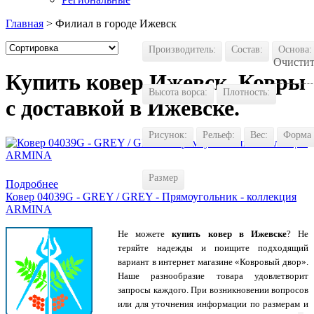
Главная
> Филиал в городе Ижевск
Производитель:
Состав:
Основа:
Очистит
Купить ковер Ижевск. Ковры
Высота ворса:
Плотность:
с доставкой в Ижевске.
Рисунок:
Рельеф:
Вес:
Форма
Купить в 1 клик
Размер
Подробнее
Ковер 04039G - GREY / GREY - Прямоугольник - коллекция
ARMINA
Не можете
купить ковер в Ижевске
? Не
теряйте надежды и поищите подходящий
вариант в интернет магазине «Ковровый двор».
Наше разнообразие товара удовлетворит
запросы каждого. При возникновении вопросов
или для уточнения информации по размерам и