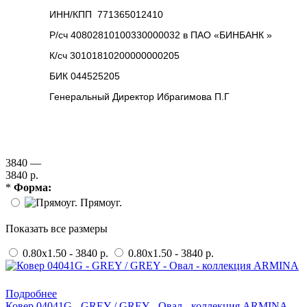
ИНН/КПП 771365012410
Р/сч 40802810100330000032 в ПАО «БИНБАНК »
К/сч 30101810200000000205
БИК 044525205
Генеральный Директор Ибрагимова П.Г
3840 —
3840 р.
*
Форма:
Прямоуг.
Показать все размеры
0.80x1.50 - 3840 р.
0.80x1.50 - 3840 р.
Купить в 1 клик
Подробнее
Ковер 04041G - GREY / GREY - Овал - коллекция ARMINA