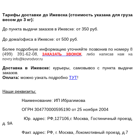
Тарифы доставки до Ижевска (стоимость указана для груза
весом до 3 кг):
До пункта выдачи заказов в
е: от 350 руб.
Ижевск
До дома/офиса в
е: от 500 руб.
Ижевск
Более подробную информацию уточняйте позвонив по номеру
8
(499) 391-62-08
,
ЗАКАЗАТЬ ЗВОНОК
, либо написав нам на
почту info@kovrodvor.ru
Доставка в
Ижевск
е:
курьеры, самовывоз с пункта выдачи
заказов.
Оплата:
можно узнать подробно
ТУТ
!
Наши реквизиты:
Наименование: ИП Ибрагимова
ОГРН 304770000595190 от 25 ноября 2004
Юр. адрес: РФ,127106,г. Москва, Гостиничный проезд,
д. 9А
Факт. адрес: РФ, г. Москва, Локомотивный проезд, д.7