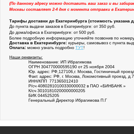
(По данному адресу можно доставить ваш заказ и вы забира
Москвы составляет 2-4 дня с момента отправки в Екатерин
Тарифы доставки до Екатеринбург
а (стоимость указана д
До пункта выдачи заказов в
е: от 350 руб.
Екатеринбург
До дома/офиса в
е: от 500 руб.
Екатеринбург
Более подробную информацию уточняйте позвонив по номер
Доставка в Екатеринбурге:
курьеры, самовывоз с пункта выд
Оплата:
можно узнать подробно
ТУТ
!
Наши реквизиты:
Наименование: ИП Ибрагимова
ОГРН 304770000595190 от 25 ноября 2004
Юр. адрес: РФ,127106,г. Москва, Гостиничный проезд,
Факт. адрес: РФ, г. Москва, Локомотивный проезд, д.7
ИНН/КПП 771365012410
Р/сч 40802810100330000032 в ПАО «БИНБАНК »
К/сч 30101810200000000205
БИК 044525205
Генеральный Директор Ибрагимова П.Г