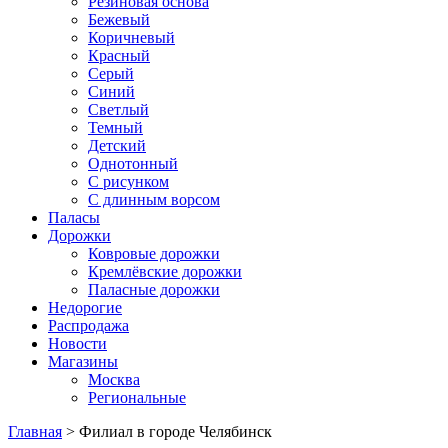
Резиновая основа
Бежевый
Коричневый
Красный
Серый
Синий
Светлый
Темный
Детский
Однотонный
С рисунком
С длинным ворсом
Паласы
Дорожки
Ковровые дорожки
Кремлёвские дорожки
Паласные дорожки
Недорогие
Распродажа
Новости
Магазины
Москва
Региональные
Главная
> Филиал в городе Челябинск