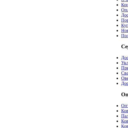
Ко
Оп
Дос
По
Куп
Но
По
Се
Дос
Укл
При
Сва
Ов
До
Оп
Оп
Ко
Па
Ко
Ко