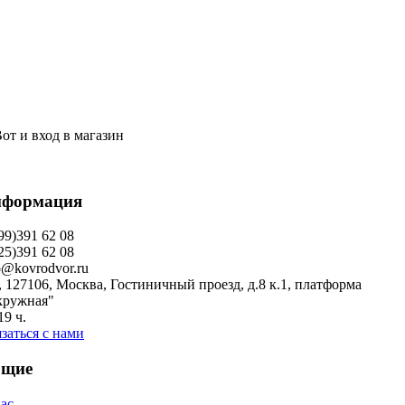
Вот и вход в магазин
формация
99)391 62 08
25)391 62 08
o@kovrodvor.ru
 127106, Москва, Гостиничный проезд, д.8 к.1, платформа
кружная"
19 ч.
заться с нами
щие
ас