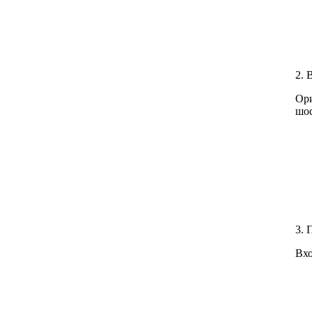
2. 
Ори
шос
3. 
Вхо