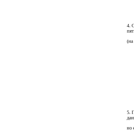
4. 
пят
(на
5. 
дан
но 