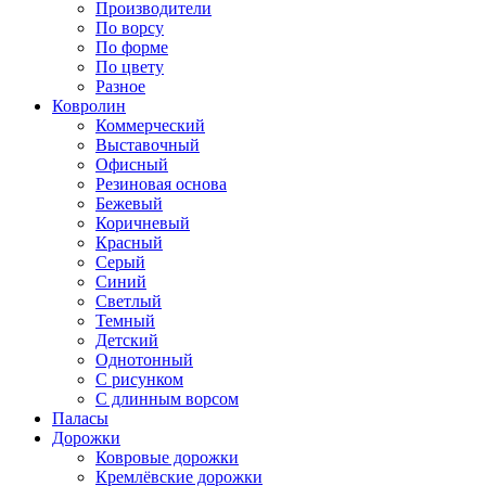
Производители
По ворсу
По форме
По цвету
Разное
Ковролин
Коммерческий
Выставочный
Офисный
Резиновая основа
Бежевый
Коричневый
Красный
Серый
Синий
Светлый
Темный
Детский
Однотонный
С рисунком
С длинным ворсом
Паласы
Дорожки
Ковровые дорожки
Кремлёвские дорожки