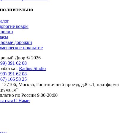
полнительно
алог
орогие ковры
вролин
ласы
вровые дорожки
мерческое покрытие
вровый Двор © 2026
499) 391 62 08
работка -
Radius-Studio
499) 391 62 08
967) 166 58 25
 127106, Москва, Гостиничный проезд, д.8 к.1, платформа
кружная"
платно по России 9.00-20:00
заться С Нами