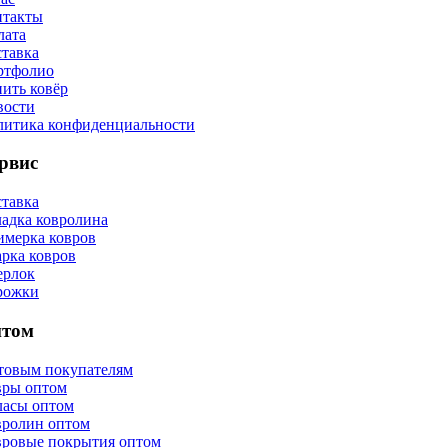
нтакты
лата
тавка
ртфолио
ить ковёр
вости
литика конфиденциальности
рвис
тавка
адка ковролина
мерка ковров
рка ковров
ерлок
рожки
том
товым покупателям
вры оптом
ласы оптом
вролин оптом
вровые покрытия оптом