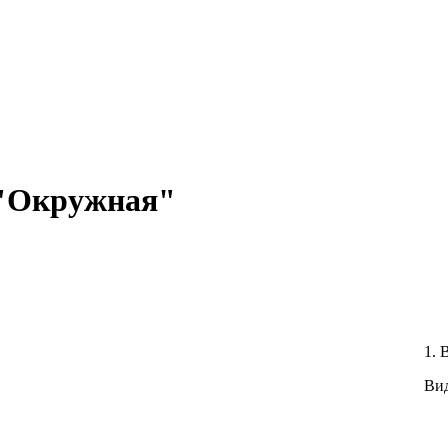
 "Окружная"
1. 
Вид