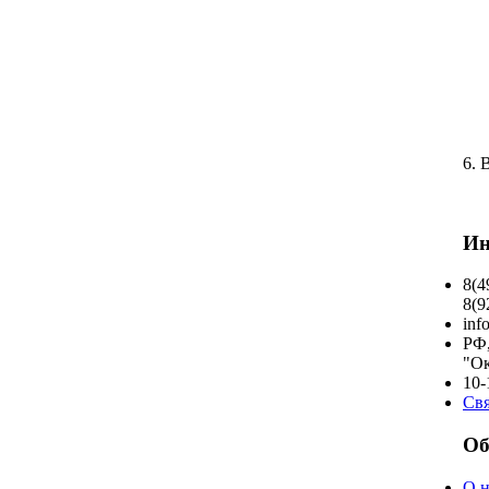
6. 
Ин
8(4
8(9
inf
РФ,
"О
10-
Свя
Об
О н