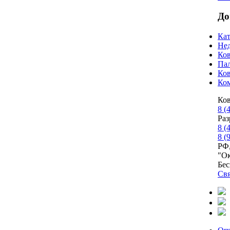
До
Кат
Нед
Ко
Па
Ко
Ком
Ко
8 (
Раз
8 (
8 (
РФ,
"О
Бес
Свя